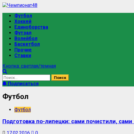
Футбол
Хоккей
Единоборства
Футзал
Волейбол
Баскетбол
Прочие
Ставки
Кнопка: светлая/темная
Подписаться
Футбол
Футбол
Подготовка по-липецки: сами почистили, сами
17.02.2016
0