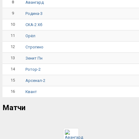
8
Авангард
9
Родина-3
10
СКА-2 Хб
11
Орёл
12
Строгино
13
Зенит Пн
14
Ротор-2
15
Арсенал-2
16
Квант
Матчи