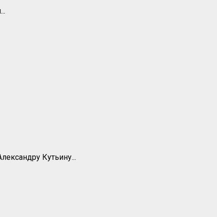
..
лександру Кутьину...