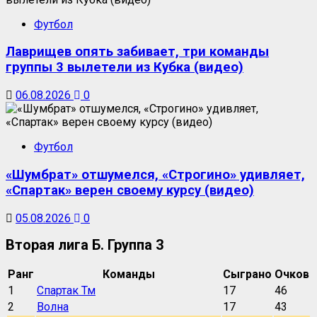
Футбол
Лаврищев опять забивает, три команды
группы 3 вылетели из Кубка (видео)
06.08.2026
0
Футбол
«Шумбрат» отшумелся, «Строгино» удивляет,
«Спартак» верен своему курсу (видео)
05.08.2026
0
Вторая лига Б. Группа 3
Ранг
Команды
Сыграно
Очков
1
Спартак Тм
17
46
2
Волна
17
43