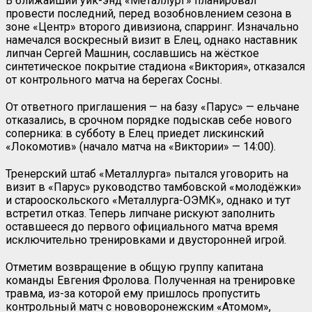
В ближайший уик-энд «Металлург» планировал
провести последний, перед возобновлением сезона в
зоне «Центр» второго дивизиона, спарринг. Изначально
намечался воскресный визит в Елец, однако наставник
липчан Сергей Машнин, сославшись на жёсткое
синтетическое покрытие стадиона «Виктория», отказался
от контрольного матча на берегах Сосны.
От ответного приглашения — на базу «Парус» — ельчане
отказались, в срочном порядке подыскав себе нового
соперника: в субботу в Елец приедет лискинский
«Локомотив» (начало матча на «Виктории» — 14:00).
Тренерский штаб «Металлурга» пытался уговорить на
визит в «Парус» руководство тамбовской «молодёжки»
и старооскольского «Металлурга-ОЭМК», однако и тут
встретил отказ. Теперь липчане рискуют заполнить
оставшееся до первого официального матча время
исключительно тренировками и двусторонней игрой.
Отметим возвращение в общую группу капитана
команды Евгения Фролова. Полученная на тренировке
травма, из-за которой ему пришлось пропустить
контрольный матч с нововоронежским «Атомом»,