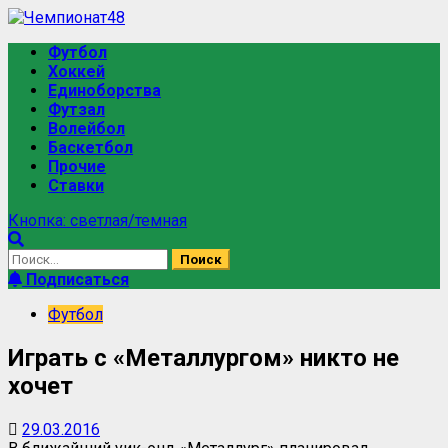
Футбол
Хоккей
Единоборства
Футзал
Волейбол
Баскетбол
Прочие
Ставки
Кнопка: светлая/темная
Подписаться
Футбол
Играть с «Металлургом» никто не
хочет
29.03.2016