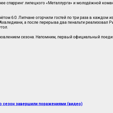
нее спарринг липецкого «Металлурга» и молодёжной коман
том 6:0. Липчане огорчили гостей по три раза в каждом и
хвледиани, а после перерыва два пенальти реализовал Рин
гол.
бновлением сезона. Напомним, первый официальный поеди
но сезон завершили поражениями (видео)