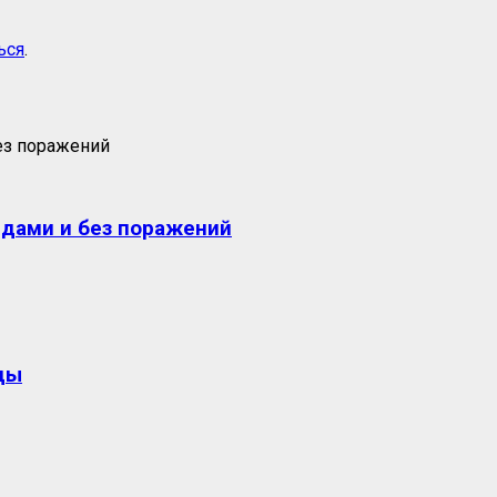
ься
.
едами и без поражений
ды