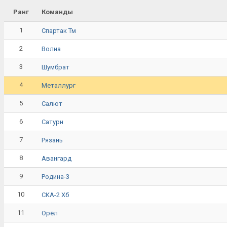
Ранг
Команды
1
Спартак Тм
2
Волна
3
Шумбрат
4
Металлург
5
Салют
6
Сатурн
7
Рязань
8
Авангард
9
Родина-3
10
СКА-2 Хб
11
Орёл