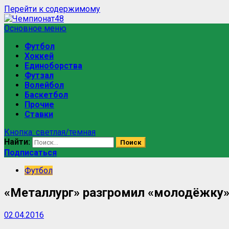
Перейти к содержимому
Основное меню
Футбол
Хоккей
Единоборства
Футзал
Волейбол
Баскетбол
Прочие
Ставки
Кнопка: светлая/темная
Найти:
Подписаться
Футбол
«Металлург» разгромил «молодёжку»
02.04.2016