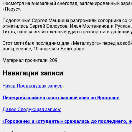
Несмотря на внезапный снегопад, запланированный зара
«Парус».
Подопечные Сергея Машнина разгромили соперника со счё
отметились Сергей Белоусов, Илья Молтенинов и Руслан А
Титов, нанеся великолепный удар с разворота в дальний у
Этот матч был последним для «Металлурга» перед возо
воскресенье, 10 апреля в Белгороде.
Материал прочитали:
209
Навигация записи
Назад
Предыдущая запись:
Липецкий снайпер взял главный приз во Вроцлаве
Далее
Следующая запись:
«Горожане» и «студенты» сражались до последнего, 