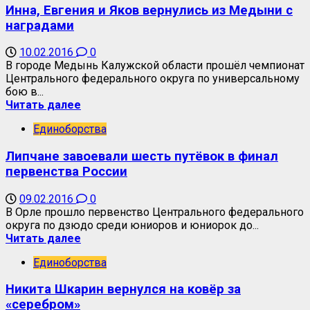
Инна, Евгения и Яков вернулись из Медыни с
наградами
10.02.2016
0
В городе Медынь Калужской области прошёл чемпионат
Центрального федерального округа по универсальному
бою в...
Читать далее
Единоборства
Липчане завоевали шесть путёвок в финал
первенства России
09.02.2016
0
В Орле прошло первенство Центрального федерального
округа по дзюдо среди юниоров и юниорок до...
Читать далее
Единоборства
Никита Шкарин вернулся на ковёр за
«серебром»