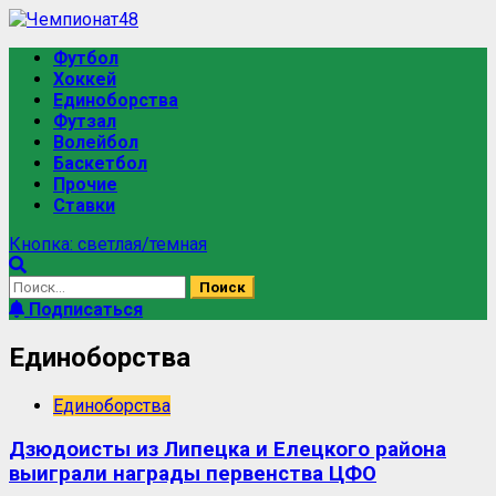
Футбол
Хоккей
Единоборства
Футзал
Волейбол
Баскетбол
Прочие
Ставки
Кнопка: светлая/темная
Подписаться
Единоборства
Единоборства
Дзюдоисты из Липецка и Елецкого района
выиграли награды первенства ЦФО