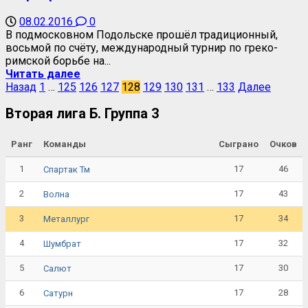
08.02.2016
0
В подмосковном Подольске прошёл традиционный,
восьмой по счёту, международный турнир по греко-
римской борьбе на...
Читать далее
Назад
1
…
125
126
127
128
129
130
131
…
133
Далее
Вторая лига Б. Группа 3
Ранг
Команды
Сыграно
Очков
1
17
46
Спартак Тм
2
17
43
Волна
3
17
34
Металлург
4
17
32
Шумбрат
5
17
30
Салют
6
17
28
Сатурн