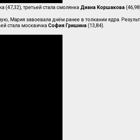
а (47,32), третьей стала смолянка
Диана Коршакова
(46,98)
ную, Мария завоевала днём ранее в толкании ядра. Результ
ьей стала москвичка
София
Гришина
(13,84).