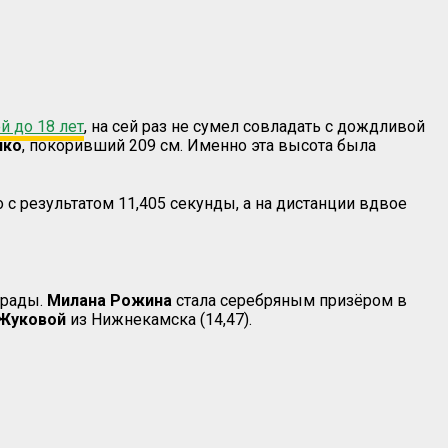
 до 18 лет
, на сей раз не сумел совладать с дождливой
нко
, покоривший 209 см. Именно эта высота была
 с результатом 11,405 секунды, а на дистанции вдвое
грады.
Милана Рожина
стала серебряным призёром в
Жуковой
из Нижнекамска (14,47).