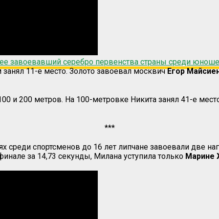
ее завоевавший серебро первенства страны среди юношей
 занял 11-е место. Золото завоевал москвич
Егор Майсие
00 и 200 метров. На 100-метровке Никита занял 41-е место
***
х среди спортсменов до 16 лет липчане завоевали две на
финале за 14,73 секунды, Милана уступила только
Марине 