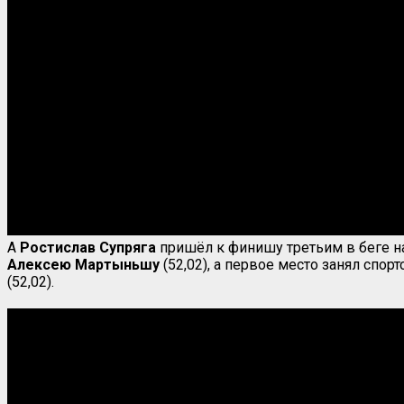
А
Ростислав Супряга
пришёл к финишу третьим в беге н
Алексею
Мартыньшу
(52,02), а первое место занял спор
(52,02).