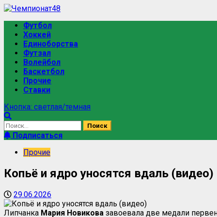
Футбол
Хоккей
Единоборства
Футзал
Волейбол
Баскетбол
Прочие
Ставки
Кнопка: светлая/темная
Подписаться
Прочие
Копьё и ядро уносятся вдаль (видео)
29.06.2026
Липчанка
Мария Новикова
завоевала две медали первенс