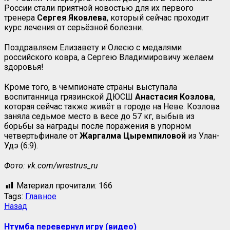
России стали приятной новостью для их первого
тренера
Сергея Яковлева
, который сейчас проходит
курс лечения от серьёзной болезни.
Поздравляем Елизавету и Олесю с медалями
российского ковра, а Сергею Владимировичу желаем
здоровья!
Кроме того, в чемпионате страны выступала
воспитанница грязинской ДЮСШ
Анастасия Козлова
,
которая сейчас также живёт в городе на Неве. Козлова
заняла седьмое место в весе до 57 кг, выбыв из
борьбы за награды после поражения в упорном
четвертьфинале от
Жаргалма Цыремпиловой
из Улан-
Удэ (6:9).
Фото: vk.com/wrestrus_ru
Материал прочитали:
166
Tags:
Главное
Назад
Нтумба перевернул игру (видео)