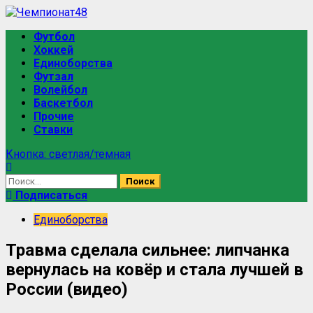
Футбол
Хоккей
Единоборства
Футзал
Волейбол
Баскетбол
Прочие
Ставки
Кнопка: светлая/темная
Подписаться
Единоборства
Травма сделала сильнее: липчанка
вернулась на ковёр и стала лучшей в
России (видео)