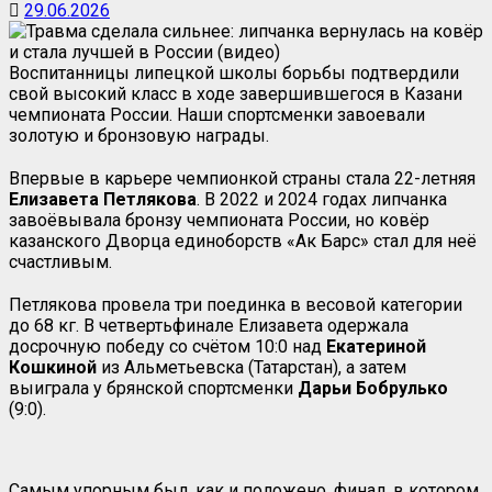
29.06.2026
Воспитанницы липецкой школы борьбы подтвердили
свой высокий класс в ходе завершившегося в Казани
чемпионата России. Наши спортсменки завоевали
золотую и бронзовую награды.
Впервые в карьере чемпионкой страны стала 22-летняя
Елизавета
Петлякова
. В 2022 и 2024 годах липчанка
завоёвывала бронзу чемпионата России, но ковёр
казанского Дворца единоборств «Ак Барс» стал для неё
счастливым.
Петлякова провела три поединка в весовой категории
до 68 кг. В четвертьфинале Елизавета одержала
досрочную победу со счётом 10:0 над
Екатериной
Кошкиной
из Альметьевска (Татарстан), а затем
выиграла у брянской спортсменки
Дарьи Бобрулько
(9:0).
Самым упорным был, как и положено, финал, в котором