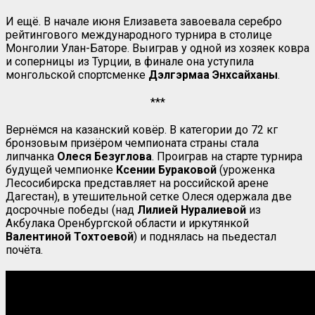
И ещё. В начале июня Елизавета завоевала серебро
рейтингового международного турнира в столице
Монголии Улан-Баторе. Выиграв у одной из хозяек ковра
и соперницы из Турции, в финале она уступила
монгольской спортсменке
Дэлгэрмаа Энхсайханы
.
***
Вернёмся на казанский ковёр. В категории до 72 кг
бронзовым призёром чемпионата страны стала
липчанка
Олеся Безуглова
. Проиграв на старте турнира
будущей чемпионке
Ксении Бураковой
(уроженка
Лесосибирска представляет на российской арене
Дагестан), в утешительной сетке Олеся одержала две
досрочные победы (над
Лилией Нуралиевой
из
Акбулака Оренбургской области и иркутянкой
Валентиной Тохтоевой
) и поднялась на пьедестал
почёта.