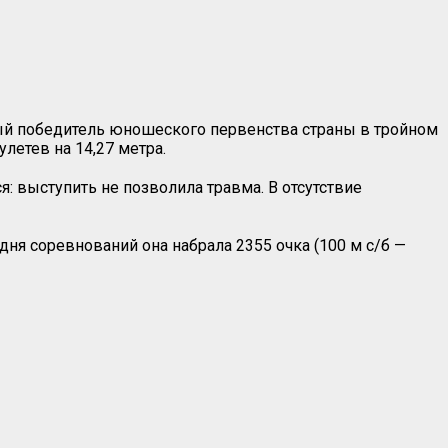
ый победитель юношеского первенства страны в тройном
летев на 14,27 метра.
: выступить не позволила травма. В отсутствие
дня соревнований она набрала 2355 очка (100 м с/б —