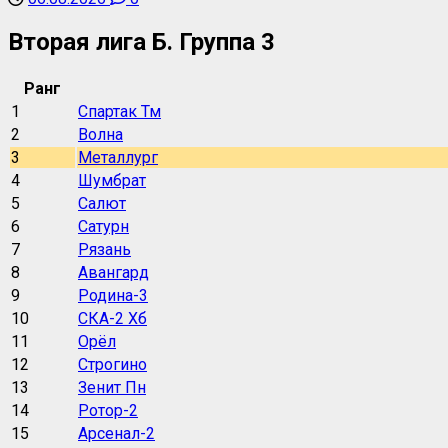
Вторая лига Б. Группа 3
Ранг
1
Спартак Тм
2
Волна
3
Металлург
4
Шумбрат
5
Салют
6
Сатурн
7
Рязань
8
Авангард
9
Родина-3
10
СКА-2 Хб
11
Орёл
12
Строгино
13
Зенит Пн
14
Ротор-2
15
Арсенал-2