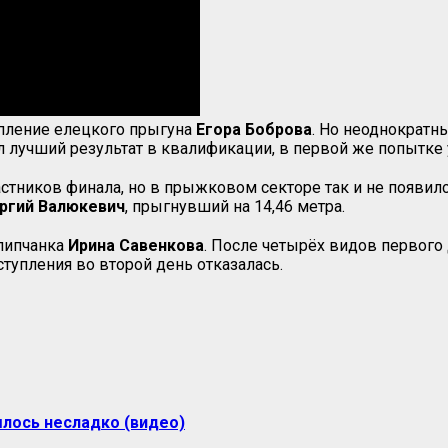
упление елецкого прыгуна
Егора Боброва
. Но неоднократн
л лучший результат в квалификации, в первой же попытке у
ников финала, но в прыжковом секторе так и не появился
ргий Валюкевич
, прыгнувший на 14,46 метра.
 липчанка
Ирина Савенкова
. После четырёх видов первого 
выступления во второй день отказалась.
лось несладко (видео)