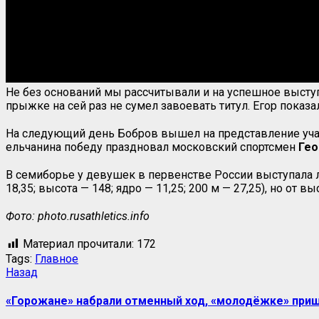
Не без оснований мы рассчитывали и на успешное выст
прыжке на сей раз не сумел завоевать титул. Егор показа
На следующий день Бобров вышел на представление участ
ельчанина победу праздновал московский спортсмен
Гео
В семиборье у девушек в первенстве России выступала
18,35; высота — 148; ядро — 11,25; 200 м — 27,25), но от 
Фото: photo.rusathletics.info
Материал прочитали:
172
Tags:
Главное
Навигация
Предыдущая
Назад
запись:
записи
«Горожане» набрали отменный ход, «молодёжке» приш