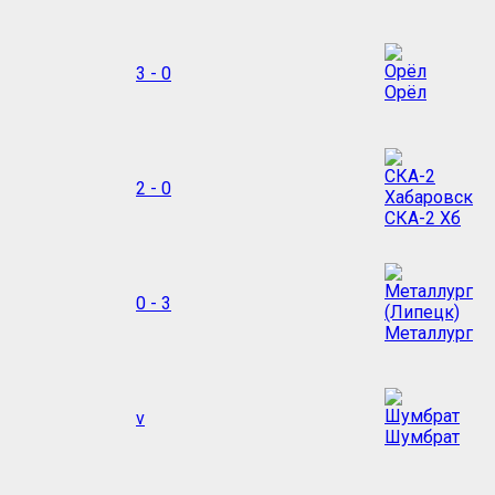
3 - 0
Орёл
2 - 0
СКА-2 Хб
0 - 3
Металлург
v
Шумбрат