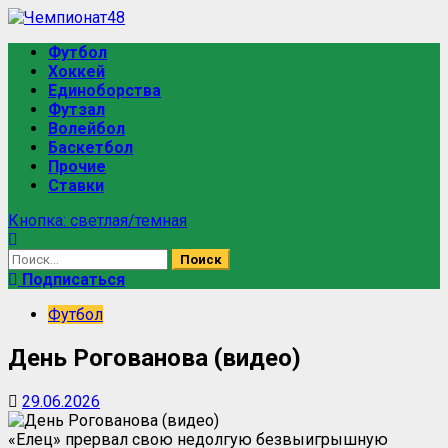
Футбол
Хоккей
Единоборства
Футзал
Волейбол
Баскетбол
Прочие
Ставки
Кнопка: светлая/темная
Подписаться
Футбол
День Рогованова (видео)
29.06.2026
«Елец» прервал свою недолгую безвыигрышную