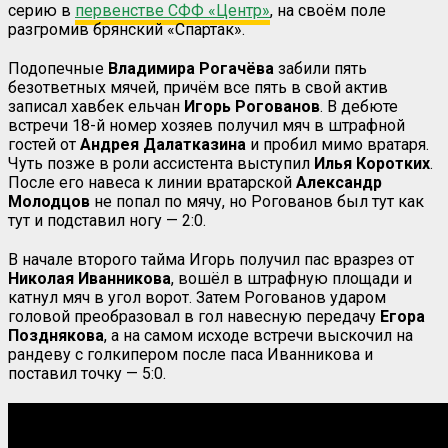
серию в
первенстве СФФ «Центр»
, на своём поле
разгромив брянский «Спартак».
Подопечные
Владимира Рогачёва
забили пять
безответных мячей, причём все пять в свой актив
записал хавбек ельчан
Игорь Рогованов
. В дебюте
встречи 18-й номер хозяев получил мяч в штрафной
гостей от
Андрея Далатказина
и пробил мимо вратаря.
Чуть позже в роли ассистента выступил
Илья Коротких
.
После его навеса к линии вратарской
Александр
Молодцов
не попал по мячу, но Рогованов был тут как
тут и подставил ногу — 2:0.
В начале второго тайма Игорь получил пас вразрез от
Николая Иванникова
, вошёл в штрафную площади и
катнул мяч в угол ворот. Затем Рогованов ударом
головой преобразовал в гол навесную передачу
Егора
Позднякова
, а на самом исходе встречи выскочил на
рандеву с голкипером после паса Иванникова и
поставил точку — 5:0.