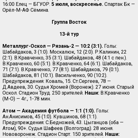
16:00 Елец — БГУОР.
5 июля, воскресенье.
Спартак Бк —
Орёл-М-АФ Сёмина.
Группа Восток
13-й тур
Металлург-Оскол — Рязань-2 — 10:2 (3:1).
Голы:
Шабайдаков, 3 (1:0). Москалюк, 12 (2:0). Р.Калинин, 22
(2:1). В.Кравченко, 35 (3:1). Шабайдаков, 48 (4:1 с пен.).
В.Кравченко, 60 (5:1). В.Кравченко, 64 (6:1). Шабайдаков,
71 (7:1). В.Кравченко, 77 (8:1). Шабайдаков, 79 (0:1).
Шабайдаков, 81 (10:1). Васильченко, 90 (10:2).
Предупреждения: Коваль, 15. Ст.Сергеев, 78 —
Д.Авдеев, 30. Судья Хромей (Воронеж). 27 июня. Старый
Оскол. Стадион Труд. 250 зрителей.
Наши:
В.Кравченко
(М-О) — 4г., 1-78 мин.
Атом — Академия футбола — 1:1 (1:0).
Голы:
Ан.Анисимов, 45 (1:0). Кувшинов, 68 (1:1).
Предупреждения: С.Бедножей, 43. Цыганцов (оба —
Атом), 90+. Судья Шафеев (Волгоград). 28 июня.
Нововоронеж. Стадион Старт. 150 зрителей.
Наши: