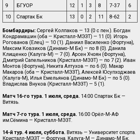
9
БГУОР
12
1
3
8
7-37
6
10
Спартак Бк
13
0
2
11
8-62
2
Бомбардиры:
Сергей Колпаков — 13 (0 с пен.). Богдан
Кондрамашин (оба — Кристалл-МЭЗТ) — 11 (0). Игорь
Рогованов (Елец) — 10 (1). Даниил Василенко (Фортуна),
Максим Ковзиков (Динамо-М Бк) — по 8 (0). Данила
Клищенко (Калуга-М) — 7 (0). Арсен Хчоян (Фортуна),
Дмитрий Сапельников (Кристалл-МЭЗТ) — по 7 (2). Иван
Монтов (Фортуна), Никита Алтухов — по 6 (0). Макар
Макаров (оба — Кристалл-МЭЗТ), Алексей Юсупходжаев
(Калуга-М), Илья Емельянов (Динамо-М Бк) — по 5 (0).
Владислав Внуков (Кристалл-МЭЗТ) — 5 (1).
Матч 16-го тура. 1 июля, среда.
14:00 Спартак Бк —
Витязь.
Матч 7-го тура. 1 июля, среда.
16:00 Орёл-М-АФ
им.Сёмина — Кристалл-МЭЗТ.
14-й тур. 4 июля, суббота.
Витязь — Университет спорта.
Кристалл-МЭЗТ — Фортуна. Калуга-М — Динамо-М Бк.