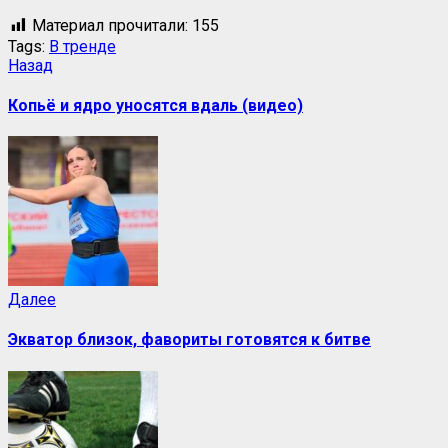
Материал прочитали:
155
Tags:
В тренде
Назад
Копьё и ядро уносятся вдаль (видео)
Далее
Экватор близок, фавориты готовятся к битве