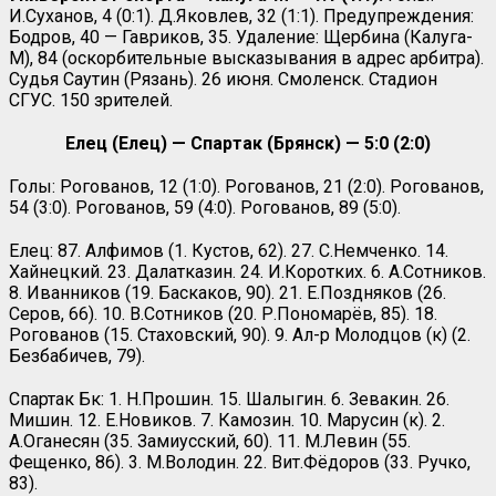
И.Суханов, 4 (0:1). Д.Яковлев, 32 (1:1). Предупреждения:
Бодров, 40 — Гавриков, 35. Удаление: Щербина (Калуга-
М), 84 (оскорбительные высказывания в адрес арбитра).
Судья Саутин (Рязань). 26 июня. Смоленск. Стадион
СГУС. 150 зрителей.
Елец (Елец) — Спартак (Брянск) — 5:0 (2:0)
Голы: Рогованов, 12 (1:0). Рогованов, 21 (2:0). Рогованов,
54 (3:0). Рогованов, 59 (4:0). Рогованов, 89 (5:0).
Елец: 87. Алфимов (1. Кустов, 62). 27. С.Немченко. 14.
Хайнецкий. 23. Далатказин. 24. И.Коротких. 6. А.Сотников.
8. Иванников (19. Баскаков, 90). 21. Е.Поздняков (26.
Серов, 66). 10. В.Сотников (20. Р.Пономарёв, 85). 18.
Рогованов (15. Стаховский, 90). 9. Ал-р Молодцов (к) (2.
Безбабичев, 79).
Спартак Бк: 1. Н.Прошин. 15. Шалыгин. 6. Зевакин. 26.
Мишин. 12. Е.Новиков. 7. Камозин. 10. Марусин (к). 2.
А.Оганесян (35. Замиусский, 60). 11. М.Левин (55.
Фещенко, 86). 3. М.Володин. 22. Вит.Фёдоров (33. Ручко,
83).