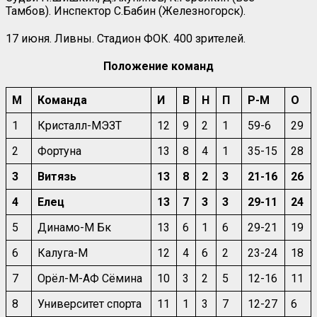
Тамбов). Инспектор С.Бабин (Железногорск).
17 июня. Ливны. Стадион ФОК. 400 зрителей.
Положение команд
М
Команда
И
В
Н
П
Р-М
О
1
Кристалл-МЭЗТ
12
9
2
1
59-6
29
2
Фортуна
13
8
4
1
35-15
28
3
Витязь
13
8
2
3
21-16
26
4
Елец
13
7
3
3
29-11
24
5
Динамо-М Бк
13
6
1
6
29-21
19
6
Калуга-М
12
4
6
2
23-24
18
7
Орёл-М-АФ Сёмина
10
3
2
5
12-16
11
8
Университет спорта
11
1
3
7
12-27
6