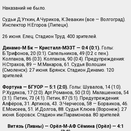
Наказаний не было.
Судьи Д.Уткин, А.Чуриков, К.Зевакин (все — Волгоград).
Инспектор Н.Егоров (Липецк).
26 июня. Елец. Стадион Труд. 400 зрителей.
Динамо-М Бк — Кристалл-МЭЗТ — 0:4 (0:1).
Голы:
Б.Трифонов, 20 (0:1). Сапельников, 49 (0:2 с пен.).
Колпаков, 86 (0:3). Колпаков, 90 (0:4). Предупреждения:
Н.Страхов, 89 — М.Макаров, 61. Судья Волошин
(Смоленск). 27 июня. Брянск. Стадион Динамо. 120
зрителей.
Фортуна — БГУОР — 5:1 (2:0).
Голы: Шувалов, 14 (1:0).
Р.Худяков, 17 (2:0). Арт.Романов, 50 (3:0). Малашенков, 54
(3:1). Петин, 73 (4:1). Петин, 87 (5:1). Предупреждения:
Алфёров, 31. Артиков, 43. Э.Черчесов, 58 — Борвиков, 46.
Е.Моисеев, 51. И.Долгов, 88. Судья Клюев (Воронеж). 27
июня. Боровск. Стадион им.Парамонова. 80 зрителей.
Витязь (Ливны) — Орёл-М-АФ Сёмина (Орёл) — 4:1