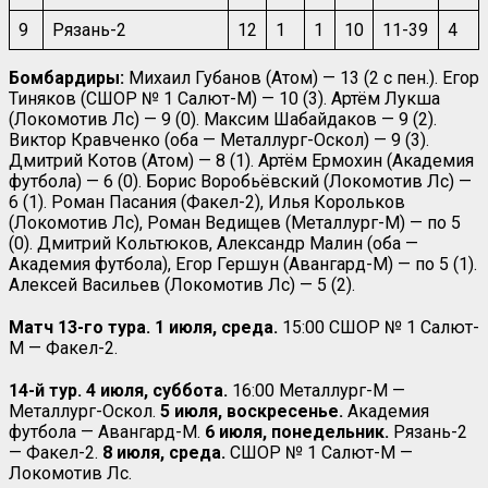
9
Рязань-2
12
1
1
10
11-39
4
Бомбардиры:
Михаил Губанов (Атом) — 13 (2 с пен.). Егор
Тиняков (СШОР № 1 Салют-М) — 10 (3). Артём Лукша
(Локомотив Лс) — 9 (0). Максим Шабайдаков — 9 (2).
Виктор Кравченко (оба — Металлург-Оскол) — 9 (3).
Дмитрий Котов (Атом) — 8 (1). Артём Ермохин (Академия
футбола) — 6 (0). Борис Воробьёвский (Локомотив Лс) —
6 (1). Роман Пасания (Факел-2), Илья Корольков
(Локомотив Лс), Роман Ведищев (Металлург-М) — по 5
(0). Дмитрий Кольтюков, Александр Малин (оба —
Академия футбола), Егор Гершун (Авангард-М) — по 5 (1).
Алексей Васильев (Локомотив Лс) — 5 (2).
Матч 13-го тура. 1 июля, среда.
15:00 СШОР № 1 Салют-
М — Факел-2.
14-й тур. 4 июля, суббота.
16:00 Металлург-М —
Металлург-Оскол.
5 июля, воскресенье.
Академия
футбола — Авангард-М.
6 июля, понедельник.
Рязань-2
— Факел-2.
8 июля, среда.
СШОР № 1 Салют-М —
Локомотив Лс.