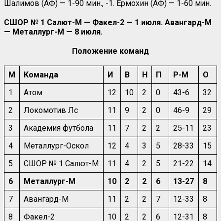
Шалимов (АФ) — 1-90 мин., -1. Ермохин (АФ) — 1-60 мин.
СШОР № 1 Салют-М — Факел-2 — 1 июля. Авангард-М
— Металлург-М — 8 июля.
Положение команд
М
Команда
И
В
Н
П
Р-М
О
1
Атом
12
10
2
0
43-6
32
2
Локомотив Лс
11
9
2
0
46-9
29
3
Академия футбола
11
7
2
2
25-11
23
4
Металлург-Оскол
12
4
3
5
28-33
15
5
СШОР № 1 Салют-М
11
4
2
5
21-22
14
6
Металлург-М
10
2
2
6
13-27
8
7
Авангард-М
11
2
2
7
12-33
8
8
Факел-2
10
2
2
6
12-31
8