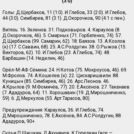
(3:0)
Голы: Д.Щербаков, 11 (1:0). И.Глебов, 33 (2:0). И.Глебов,
44 (3:0). Симбирев, 81 (3:1). Д.Окорочков, 90 (4:1 с пен.).
Витязь: 16. Зеленов. 31. Подковыров. 4. Караулов (8.
Д.Окорочков, 46). 5. Смирных (71. Горбатенко, 74). 57.
Д.Щербаков (99. Самарин, 62). 18. Баязов. 13. А.Козлов
(к) (17. С.Саввин, 68). 25. А.С.Ролдугин. 38. О.Рыжов (15.
Викторов, 62). 10. И.Глебов (23. А.Глебов, 74). 48.
Барбашин (14. Неделин, 46).
Орёл-М-АФ Сёмина: 24. Н.Котов (75. Мокроусов, 46). 69.
М.Фролов. 74. А.Кошелев (к). 22. Цискаришвили. 88.
Куницын (85. Симбирев, 46). 26. Арс.Леонов. 46.
А.Крылов (9. М.Фомичёв, 77). 20. Е.Аксёнов. 27. Таканаев
(7. Ададуров, 64). 11. Хорошавин (19. Д.Мирошниченко,
59). 6. Д.Меркулов (55. Арт.Тарасов, 80).
Предупреждения: Караулов, 36. И.Глебов, 74.
Д.Мирошниченко, 78. Е.Аксёнов, 84. А.С.Ролдугин, 88.
Ададуров, 90+.
Судьи П.Шишкин, Д.Ахунянов, К.Горелкин (все —