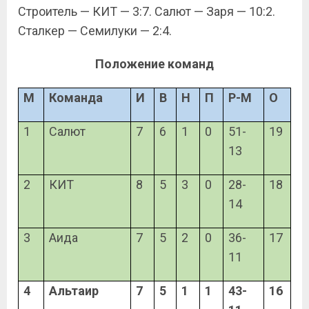
Строитель — КИТ — 3:7. Салют — Заря — 10:2.
Сталкер — Семилуки — 2:4.
Положение команд
М
Команда
И
В
Н
П
Р-М
О
1
Салют
7
6
1
0
51-
19
13
2
КИТ
8
5
3
0
28-
18
14
3
Аида
7
5
2
0
36-
17
11
4
Альтаир
7
5
1
1
43-
16