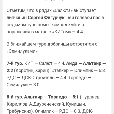
Отметим, что в рядах «Салюта» выступает
липчанин
Сергей Фигурчук
, чей голевой пас в
седьмом туре помог команде уйти от
поражения в матче с «КИТом» — 4:4.
В ближайшем туре добринцы встретятся с
«Семилуками».
7-й тур.
КИТ — Салют — 4:4.
Аида — Альтаир —
2:2
(Коротин, Харин). Сталкер — Олимпик — 6:3.
РДС — ДСК-Строитель — 4:4. Торпедо —
Семилуки — 3:0.
8-й тур. Альтаир — Торпедо — 5:1
(Чурляев,
Кириллов, А.Двуреченский, Куницын,
Требунских). Олимпик — РДС — 0:3. ДСК-