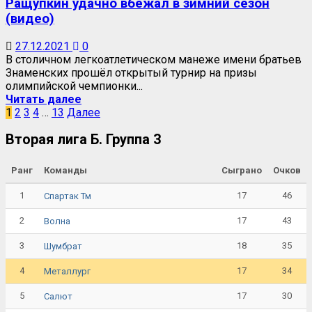
Ращупкин удачно вбежал в зимний сезон
(видео)
27.12.2021
0
В столичном легкоатлетическом манеже имени братьев
Знаменских прошёл открытый турнир на призы
олимпийской чемпионки...
Читать далее
1
2
3
4
…
13
Далее
Вторая лига Б. Группа 3
Ранг
Команды
Сыграно
Очков
1
17
46
Спартак Тм
2
17
43
Волна
3
18
35
Шумбрат
4
17
34
Металлург
5
17
30
Салют