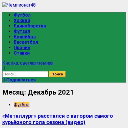
Футбол
Хоккей
Единоборства
Футзал
Волейбол
Баскетбол
Прочие
Ставки
Кнопка: светлая/темная
Подписаться
Месяц:
Декабрь 2021
Футбол
«Металлург» расстался с автором самого
курьёзного гола сезона (видео)