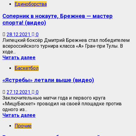
Единоборства
Соперник в нокауте, Брежнев — мастер
спорта! (видео)
28.12.2021
0
Липецкий боксёр Дмитрий Брежнев стал победителем
всероссийского турнира класса «А» Гран-при Тулы. В
ходе...
Читать далее
Баскетбол
«Ястребы» летали выше (видео)
27.12.2021
0
Заключительные матчи года и первого круга
«МицуБаскет» проводил на своей площадке против
одного из...
Читать далее
Прочие