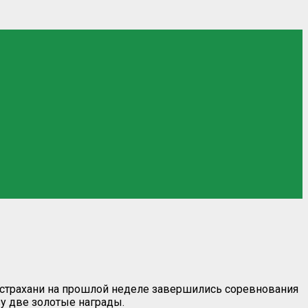
страхани на прошлой неделе завершились соревнования
у две золотые награды.