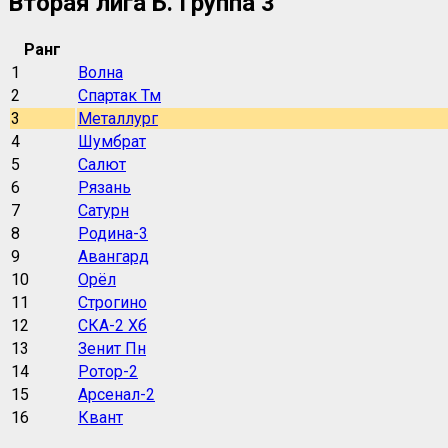
Вторая лига Б. Группа 3
Ранг
1
Волна
2
Спартак Тм
3
Металлург
4
Шумбрат
5
Салют
6
Рязань
7
Сатурн
8
Родина-3
9
Авангард
10
Орёл
11
Строгино
12
СКА-2 Хб
13
Зенит Пн
14
Ротор-2
15
Арсенал-2
16
Квант