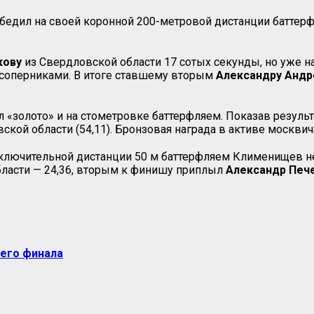
едил на своей коронной 200-метровой дистанции баттерф
кову
из Свердловской области 17 сотых секунды, но уже н
соперниками. В итоге ставшему вторым
Александру Андр
золото» и на стометровке баттерфляем. Показав результат
ской области (54,11). Бронзовая награда в активе москви
ключительной дистанции 50 м баттерфляем Клименищев не 
бласти — 24,36, вторым к финишу приплыл
Александр Печ
него финала