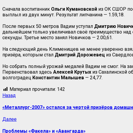
Сначала воспитанник
Ольги Кумановской
из ОК СШОР поб
выплыл из двух минут. Результат липчанина — 1.59,18.
После первых 50 метров Вадим уступал
Дмитрию Нович
дальнейшем только увеличивал своё преимущество над 
секунды. Третье место занял Новичков — 2.00,61.
На следующий день Клименищев не менее уверенно взял «
призёра, которым стал
Дмитрий Дорожевец
из Свердлов
Но собрать полный урожай медалей Вадим не смог. На за
Первенствовал здесь
Алексей Крутых
из Сахалинской о
волгоградец
Константин Малышев
— 24,77.
Материал прочитали:
142
Навигация
Предыдущая
Назад
запись:
записи
«Металлург-2007» остался за чертой призёров домаш
Следующая
Далее
запись:
Проблемы «Факела» и «Авангарда»