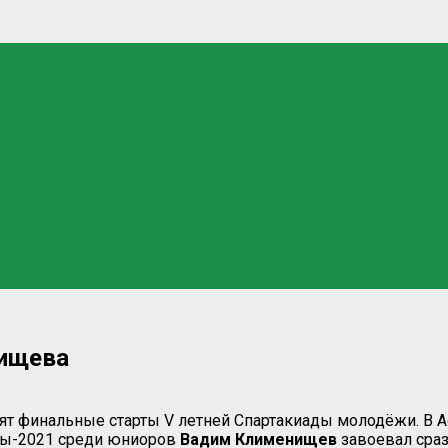
нищева
одят финальные старты
V
летней Спартакиады молодёжи. В А
пы-2021 среди юниоров
Вадим Клименищев
завоевал сраз