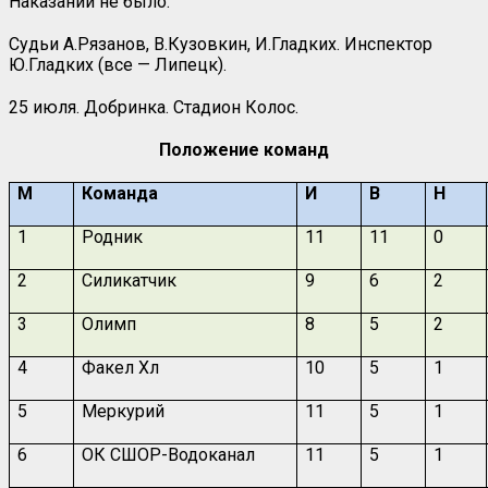
Наказаний не было.
Судьи А.Рязанов, В.Кузовкин, И.Гладких. Инспектор
Ю.Гладких (все — Липецк).
25 июля. Добринка. Стадион Колос.
Положение команд
М
Команда
И
В
Н
1
Родник
11
11
0
2
Силикатчик
9
6
2
3
Олимп
8
5
2
4
Факел Хл
10
5
1
5
Меркурий
11
5
1
6
ОК СШОР-Водоканал
11
5
1