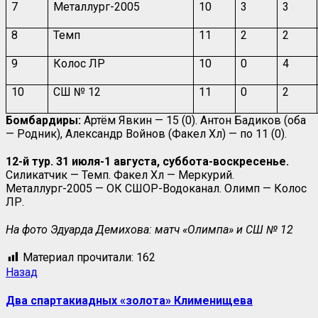
7
Металлург-2005
10
3
3
8
Темп
11
2
2
9
Колос ЛР
10
0
4
10
СШ № 12
11
0
2
Бомбардиры:
Артём Явкин — 15 (0). Антон Бадиков (оба
— Родник), Александр Войнов (Факел Хл) — по 11 (0).
12-й тур.
31 июля-1 августа, суббота-воскресенье.
Силикатчик — Темп. Факел Хл — Меркурий.
Металлург-2005 — ОК СШОР-Водоканал. Олимп — Колос
ЛР.
На фото Эдуарда Демихова: матч «Олимпа» и СШ № 12
Материал прочитали:
162
Назад
Два спартакиадных «золота» Клименищева