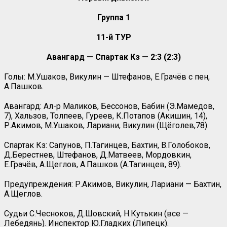
Группа 1
11-й ТУР
Авангард — Спартак Кз — 2:3 (2:3)
Голы: М.Ушаков, Викулин — Штефанов, Е.Грачёв с пен,
А.Пашков.
Авангард: Ал-р Маликов, Бессонов, Бабин (Э.Мамедов,
7), Хальзов, Толпеев, Гуреев, К.Потапов (Акишин, 14),
Р.Акимов, М.Ушаков, Лариани, Викулин (Щёголев,78).
Спартак Кз: Сапунов, П.Тагинцев, Бахтин, В.Голобоков,
Д.Берестнев, Штефанов, Д.Матвеев, Мордовкин,
Е.Грачёв, А.Щеглов, А.Пашков (А.Тагинцев, 89).
Предупреждения: Р.Акимов, Викулин, Лариани — Бахтин,
А.Щеглов.
Судьи С.Чесноков, Д.Шовский, Н.Кутькин (все —
Лебедянь). Инспектор Ю.Гладких (Липецк).