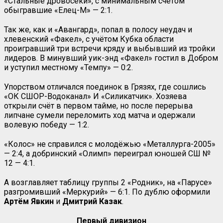
«Стальные дровосеки», с минимальным счётом
обыгравшие «Елец-М» — 2:1.
Так же, как и «Авангард», попал в полосу неудач и
хлевенский «Факел», с учётом Кубка области
проигравший три встречи кряду и выбывший из тройки
лидеров. В минувший уик-энд «Факел» гостил в Добром
и уступил местному «Темпу» — 0:2.
Упорством отличался поединок в Грязях, где сошлись
«ОК СШОР-Водоканал» И «Силикатчик». Хозяева
открыли счёт в первом тайме, но после перерыва
липчане сумели переломить ход матча и одержали
волевую победу — 1:2.
«Колос» не справился с молодёжью «Металлурга-2005»
— 2:4, а добринский «Олимп» переиграл юношей СШ №
12 — 4:1.
А возглавляет таблицу группы 2 «Родник», на «Парусе»
разгромивший «Меркурий» — 6:1. По дублю оформили
Артём Явкин
и
Дмитрий Казак
.
Первый дивизион