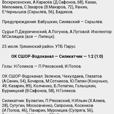
Воскресенских, А.Карасёв (Д.Сафонов, 68), Казак,
Миломаев, С.Захаров (В.Макаров, 72), Явкин,
Е.Чернышов (Скрылёв, 56), Бадиков.
Предупреждения: Бабушкин, Синявский — Скрылёв.
Судьи П.Двуреченский, А.Логунов, А.Луговой. Инспектор
М.Селищев (все — Липецк).
25 июля. Грязинский район. УТБ Парус.
ОК СШОР-Водоканал — Силикатчик — 1:2 (1:0)
Голы: Н.Голиков — П.Ряховский, И.Попов.
ОК СШОР-Водоканал: Зеленов, Чекулдаев, Глазатов
(А.Санин, 54), Бочаров, М.Сотников, Ю.Папин (Кокунько,
49; Казарян, 89), Колченко, Б.Лопатин, Голышкин,
Бурмицкий (В.Сафонов, 58), Н.Голиков.
Силикатчик: Булахтин, П.Ряховский, Н.Ильин (Х.Алиев,
28), Сутугин, Московченко, Сапронов, Косенков
(И.Попов, 46), Панарин, Муромцев (Супряга, 56),