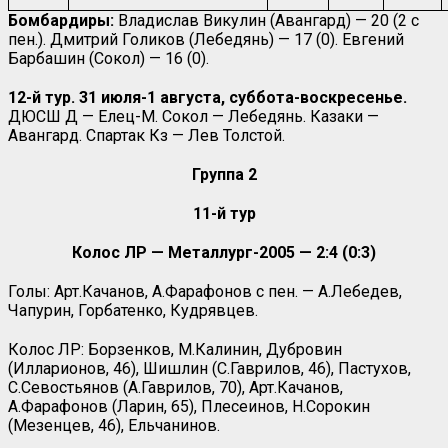
Бомбардиры:
Владислав Викулин (Авангард) — 20 (2 с
пен.). Дмитрий Голиков (Лебедянь) — 17 (0). Евгений
Барбашин (Сокол) — 16 (0).
12-й тур.
31 июля-1 августа, суббота-воскресенье.
ДЮСШ Д — Елец-М. Сокол — Лебедянь. Казаки —
Авангард. Спартак Кз — Лев Толстой.
Группа 2
11-й тур
Колос ЛР — Металлург-2005 — 2:4 (0:3)
Голы: Арт.Качанов, А.Фарафонов с пен. — А.Лебедев,
Чапурин, Горбатенко, Кудрявцев.
Колос ЛР: Борзенков, М.Калинин, Дубровин
(Илларионов, 46), Шишлин (С.Гаврилов, 46), Пастухов,
С.Севостьянов (А.Гаврилов, 70), Арт.Качанов,
А.Фарафонов (Ларин, 65), Плесеинов, Н.Сорокин
(Мезенцев, 46), Ельчанинов.