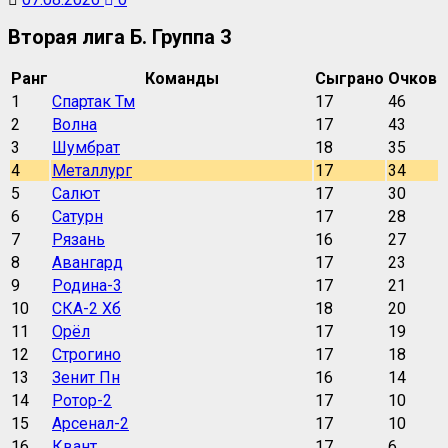
Вторая лига Б. Группа 3
Ранг
Команды
Сыграно
Очков
1
Спартак Тм
17
46
2
Волна
17
43
3
Шумбрат
18
35
4
Металлург
17
34
5
Салют
17
30
6
Сатурн
17
28
7
Рязань
16
27
8
Авангард
17
23
9
Родина-3
17
21
10
СКА-2 Хб
18
20
11
Орёл
17
19
12
Строгино
17
18
13
Зенит Пн
16
14
14
Ротор-2
17
10
15
Арсенал-2
17
10
16
Квант
17
6