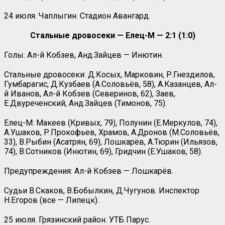
24 июля. Чаплыгин. Стадион Авангард.
Стальные дровосеки — Елец-М — 2:1 (1:0)
Голы: Ал-й Кобзев, Анд.Зайцев — Инютин.
Стальные дровосеки: Д.Косых, Марковин, Р.Гнездилов,
Гумбарагис, Д.Кузбаев (А.Соловьёв, 58), А.Казанцев, Ал-
й Иванов, Ал-й Кобзев (Северинов, 62), Заев,
Е.Двуреченский, Анд.Зайцев (Тимонов, 75).
Елец-М: Макеев (Кривых, 79), Полунин (Е.Меркулов, 74),
А.Ушаков, Р.Прокофьев, Храмов, А.Дронов (М.Соловьёв,
33), В.Рыбин (Асатрян, 69), Лошкарёв, А.Тюрин (Ильязов,
74), В.Сотников (Инютин, 69), Гридчин (Е.Ушаков, 58).
Предупреждения: Ал-й Кобзев — Лошкарёв.
Судьи В.Скаков, В.Бобылкин, Д.Чугунов. Инспектор
Н.Егоров (все — Липецк).
25 июля. Грязинский район. УТБ Парус.