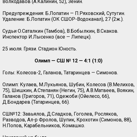
Волкодавов (А.Калинин, 52), Зенин.
Предупреждения: Б.Лопатин — П.Ряховский, Сутугин.
Удаление: Б.Лопатин (ОК СШОР-Водоканал), 27 (2ж.).
Судьи О.Саталкин (Тамбов), В.Бобылкин, В.Скаков.
Инспектор И.Лысенко (все — Липецк).
25 июля. Грязи. Стадион Юность.
Олимп — СШ № 12 — 4:1 (1:0)
Голы: Колесов-2, Галанов, Татаринцев — Симонов.
Олимп: Кулаев, М.Лукьянов, Шубин, Колесов (В.Мелихов,
75), Шишкин, А.Степанян (Негин, 75), А.В.Матвеев, Воякин,
Галанов (Григоров, 71), Одежоби (Ойелесо, 66),
Д.Бондарев (Татаринцев, 66).
СШ№12: Завьялов, Д.Сладков, Гоголев, Росляков,
Разводов, Ал-р Фролов, Шупик, Крохотин (Симонов, 88),
Н.Попов, Карабельников, Комашко.