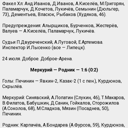
Факел Хл: Анд.Иванов, Д.Иванов, А.Киселёв, М.Григорян,
Паламарчук, Д.Кочетов, Лукичёв, Семынин (Дюльгер,
73), Дементьев, Власюк, Рыбаков (Худяков, 46).
Предупреждения: Алырщиков, Бурченков, Жестерёв,
Валуев — А.Киселёв, Паламарчук, Лукичёв.
Судьи П.Двуреченский, А.Луговой, Е.Артемова.
Инспектор И.Лысенко (все — Липецк).
24 июля. Доброе. Доброе-Арена.
Меркурий — Родник — 1:6 (0:2)
Голы: Печинин — Явкин-2, Казак-2 (1 с пен.), Курдюков,
Скрылёв.
Меркурий: Синявский, А.Лопатин (Слукин, 46), Т.Макаров,
В.Филатов, Бабушкин, Д.Санин, Гойкалов, Сторожилов
(А.Соколов, 68), М.Сладков, Мязин (Посаднев, 50),
Печинин.
Родник: Карпачёв, А.Бондарев (А.Фурсов, 59), Курдюков,