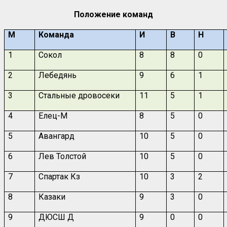
Положение команд
М
Команда
И
В
Н
1
Сокол
8
8
0
2
Лебедянь
9
6
1
3
Стальные дровосеки
11
5
1
4
Елец-М
8
5
0
5
Авангард
10
5
0
6
Лев Толстой
10
5
0
7
Спартак Кз
10
3
2
8
Казаки
9
3
0
9
ДЮСШ Д
9
0
0