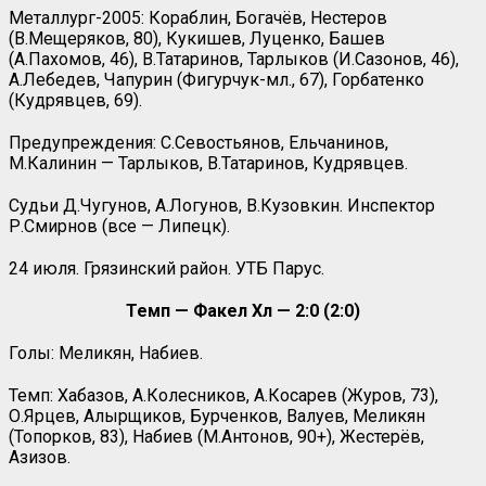
Металлург-2005: Кораблин, Богачёв, Нестеров
(В.Мещеряков, 80), Кукишев, Луценко, Башев
(А.Пахомов, 46), В.Татаринов, Тарлыков (И.Сазонов, 46),
А.Лебедев, Чапурин (Фигурчук-мл., 67), Горбатенко
(Кудрявцев, 69).
Предупреждения: С.Севостьянов, Ельчанинов,
М.Калинин — Тарлыков, В.Татаринов, Кудрявцев.
Судьи Д.Чугунов, А.Логунов, В.Кузовкин. Инспектор
Р.Смирнов (все — Липецк).
24 июля. Грязинский район. УТБ Парус.
Темп — Факел Хл — 2:0 (2:0)
Голы: Меликян, Набиев.
Темп: Хабазов, А.Колесников, А.Косарев (Журов, 73),
О.Ярцев, Алырщиков, Бурченков, Валуев, Меликян
(Топорков, 83), Набиев (М.Антонов, 90+), Жестерёв,
Азизов.