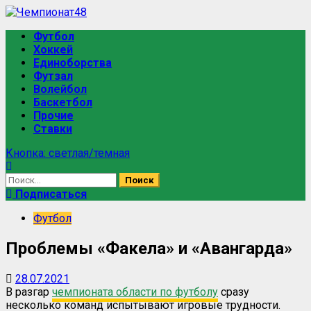
Футбол
Хоккей
Единоборства
Футзал
Волейбол
Баскетбол
Прочие
Ставки
Кнопка: светлая/темная
Подписаться
Футбол
Проблемы «Факела» и «Авангарда»
28.07.2021
В разгар
чемпионата области по футболу
сразу
несколько команд испытывают игровые трудности.