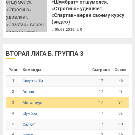
«Шумбрат» отшумелся,
«Строгино» удивляет,
«Спартак» верен своему курсу
(видео)
05.08.2026
0
ВТОРАЯ ЛИГА Б. ГРУППА 3
Ранг
Команды
Сыграно
Очков
1
17
46
Спартак Тм
2
17
43
Волна
3
17
34
Металлург
4
17
32
Шумбрат
5
17
30
Салют
6
17
28