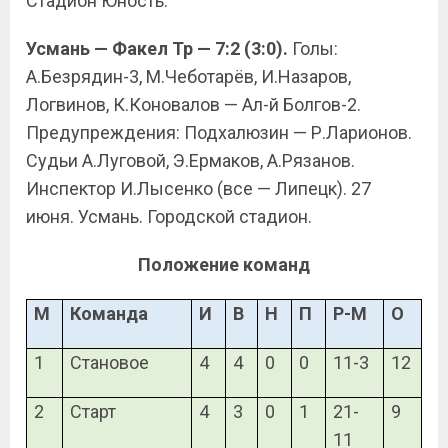
Стадион Юность.
Усмань — Факел Тр — 7:2 (3:0).
Голы:
А.Безрядин-3, М.Чеботарёв, И.Назаров,
Логвинов, К.Коновалов — Ал-й Болгов-2.
Предупреждения: Подхалюзин — Р.Ларионов.
Судьи А.Луговой, Э.Ермаков, А.Рязанов.
Инспектор И.Лысенко (все — Липецк). 27
июня. Усмань. Городской стадион.
Положение команд
М
Команда
И
В
Н
П
Р-М
О
1
Становое
4
4
0
0
11-3
12
2
Старт
4
3
0
1
21-
9
11