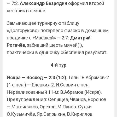
— 7:2.
Александр Безрядин
оформил второй
хет-трик в сезоне.
Замыкающее турнирную таблицу
«Долгоруково» потерпело фиаско в домашнем
поединке с «Маёвкой» — 2:7.
Дмитрий
Рогачёв
, забивший шесть мячей(!),
практически в одиночку обеспечил результат.
4-й тур
Искра — Восход — 2:3 (1:2).
Голы: В.Абрамов-2
(1 с пен.) — Елецких-2, И.Саввин с пен.
Нереализованный 11-м: В.Абрамов (Искра).
Предупреждения: Селищев, Чванов, Воронов
— Матвиенков, Орехов, М.Панов. Судьи
О.Кузьмичёв, Яр.Сапрыкин, В.Кириллов.