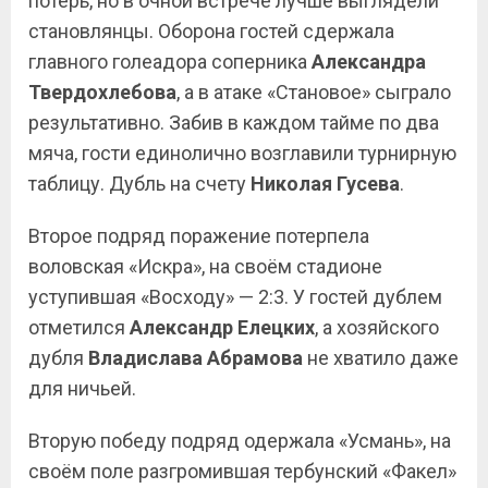
потерь, но в очной встрече лучше выглядели
становлянцы. Оборона гостей сдержала
главного голеадора соперника
Александра
Твердохлебова
, а в атаке «Становое» сыграло
результативно. Забив в каждом тайме по два
мяча, гости единолично возглавили турнирную
таблицу. Дубль на счету
Николая
Гусева
.
Второе подряд поражение потерпела
воловская «Искра», на своём стадионе
уступившая «Восходу» — 2:3. У гостей дублем
отметился
Александр Елецких
, а хозяйского
дубля
Владислава
Абрамова
не хватило даже
для ничьей.
Вторую победу подряд одержала «Усмань», на
своём поле разгромившая тербунский «Факел»