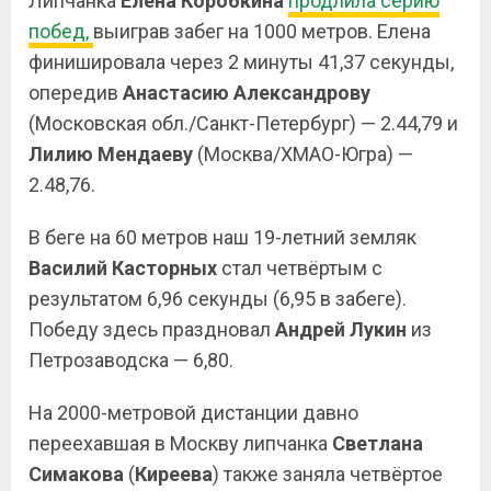
Липчанка
Елена Коробкина
продлила серию
побед,
выиграв забег на 1000 метров. Елена
финишировала через 2 минуты 41,37 секунды,
опередив
Анастасию Александрову
(Московская обл./Санкт-Петербург) — 2.44,79 и
Лилию Мендаеву
(Москва/ХМАО-Югра) —
2.48,76.
В беге на 60 метров наш 19-летний земляк
Василий Касторных
стал четвёртым с
результатом 6,96 секунды (6,95 в забеге).
Победу здесь праздновал
Андрей Лукин
из
Петрозаводска — 6,80.
На 2000-метровой дистанции давно
переехавшая в Москву липчанка
Светлана
Симакова
(
Киреева
) также заняла четвёртое