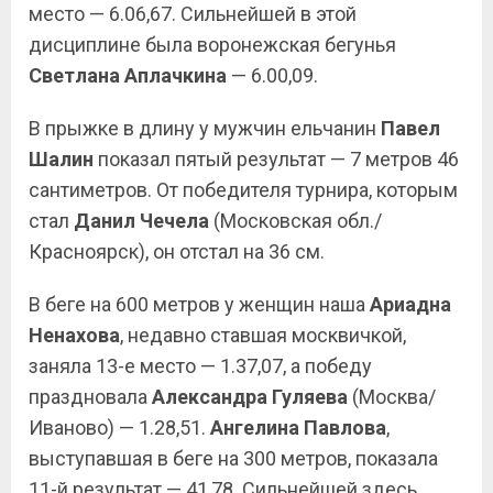
место — 6.06,67. Сильнейшей в этой
дисциплине была воронежская бегунья
Светлана Аплачкина
— 6.00,09.
В прыжке в длину у мужчин ельчанин
Павел
Шалин
показал пятый результат — 7 метров 46
сантиметров. От победителя турнира, которым
стал
Данил Чечела
(Московская обл./
Красноярск), он отстал на 36 см.
В беге на 600 метров у женщин наша
Ариадна
Ненахова
, недавно ставшая москвичкой,
заняла 13-е место — 1.37,07, а победу
праздновала
Александра Гуляева
(Москва/
Иваново) — 1.28,51.
Ангелина Павлова
,
выступавшая в беге на 300 метров, показала
11-й результат — 41,78. Сильнейшей здесь