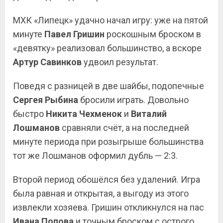
МХК «Липецк» удачно начал игру: уже на пятой
минуте
Павел Гришин
роскошным броском в
«девятку» реализовал большинство, а вскоре
Артур Савинков
удвоил результат.
Поведя с разницей в две шайбы, подопечные
Сергея Рыбина
бросили играть. Довольно
быстро
Никита Чехменок
и
Виталий
Лошманов
сравняли счёт, а на последней
минуте периода при розыгрыше большинства
тот же Лошманов оформил дубль — 2:3.
Второй период обошёлся без удалений. Игра
была равная и открытая, а выгоду из этого
извлекли хозяева. Гришин откликнулся на пас
Ивана Попова
и точным броском с острого