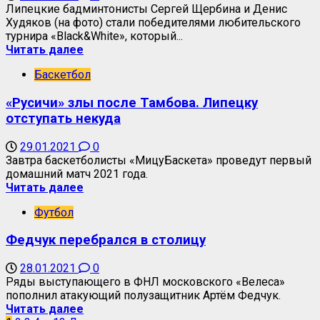
Липецкие бадминтонисты Сергей Щербина и Денис
Худяков (на фото) стали победителями любительского
турнира «Black&White», который...
Читать далее
Баскетбол
«Русичи» злы после Тамбова. Липецку
отступать некуда
29.01.2021
0
Завтра баскетболисты «МицуБаскета» проведут первый
домашний матч 2021 года.
Читать далее
Футбол
Федчук перебрался в столицу
28.01.2021
0
Ряды выступающего в ФНЛ московского «Велеса»
пополнил атакующий полузащитник Артём Федчук.
Читать далее