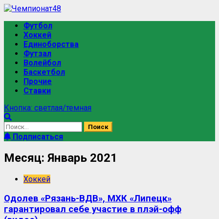
Футбол
Хоккей
Единоборства
Футзал
Волейбол
Баскетбол
Прочие
Ставки
Кнопка: светлая/темная
Подписаться
Месяц:
Январь 2021
Хоккей
Одолев «Рязань-ВДВ», МХК «Липецк»
гарантировал себе участие в плэй-офф