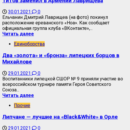
Титов заменил в Армении Лаврищева
30.01.2021
0
Ельчанин Дмитрий Лаврищев (на фото) покинул
расположение ереванского «Ноа». Как сообщает
официальная группа клуба «ВКонтакте»,...
Читать далее
Единоборства
Два «золота» и «бронза» липецких борцов в
Михайлове
29.01.2021
0
Воспитанники липецкой СШОР № 9 приняли участие во
всероссийском турнире памяти Героя Советского
Союза...
Читать далее
Прочие
Липчане — лучшие на «Black&White» в Орле
29.01.2021
0