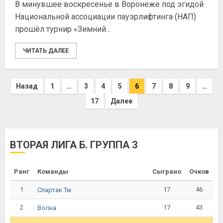
В минувшее воскресенье в Воронеже под эгидой
Национальной ассоциации пауэрлифтинга (НАП)
прошёл турнир «Зимний...
ЧИТАТЬ ДАЛЕЕ
Назад
1
…
3
4
5
6
7
8
9
…
17
Далее
ВТОРАЯ ЛИГА Б. ГРУППА 3
Ранг
Команды
Сыграно
Очков
1
17
46
Спартак Тм
2
17
43
Волна