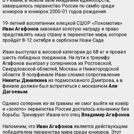
В Рязани, в новом зале Академии единоборств,
завершилось первенство России по самбо среди
юниоров и юниорок 2000-01 годов рождения.
19-летний воспитанник елецкой СШОР «Локомотив»
Иван Агафонов
завоевал золотую награду и право
представлять нашу страну в первенстве мира, которое
пройдёт 8-12 октября в сербском Нови-Саде.
Иван выступал в весовой категории до 68 кг и провёл
шесть победных поединков. На пути к триумфу
Агафонов выиграл у соперников из Ростовской,
Свердловской областей, Москвы и Нижегородской
области. В полуфинале Иван сломил сопротивление
Никиты
Данилкина
из подмосковного Дмитрова, а в
финале должен был встретиться с москвичом
Али
Дагоевым
.
Однако соперник из-за травмы не смог выйти на ковёр
и «золото» первенства России досталось ельчанину без
борьбы. Тренирует Ивана его отец
Владимир Агафонов
.
Напомним, что
Иван Агафонов
является действующим
победителем первенства мира среди юниоров. Этот