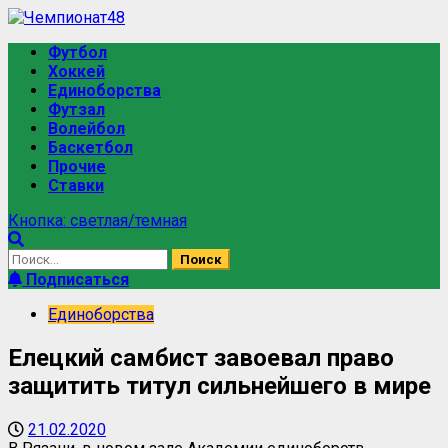
Футбол
Хоккей
Единоборства
Футзал
Волейбол
Баскетбол
Прочие
Ставки
Кнопка: светлая/темная
Подписаться
Единоборства
Елецкий самбист завоевал право
защитить титул сильнейшего в мире
21.02.2020