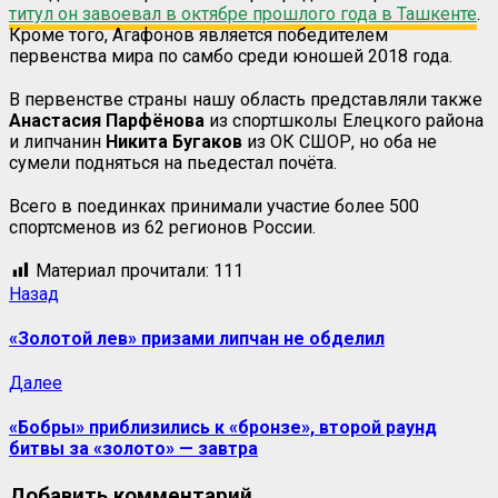
титул он завоевал в октябре прошлого года в Ташкенте
.
Кроме того, Агафонов является победителем
первенства мира по самбо среди юношей 2018 года.
В первенстве страны нашу область представляли также
Анастасия Парфёнова
из спортшколы Елецкого района
и липчанин
Никита Бугаков
из ОК СШОР, но оба не
сумели подняться на пьедестал почёта.
Всего в поединках принимали участие более 500
спортсменов из 62 регионов России.
Материал прочитали:
111
Назад
«Золотой лев» призами липчан не обделил
Далее
«Бобры» приблизились к «бронзе», второй раунд
битвы за «золото» — завтра
Добавить комментарий