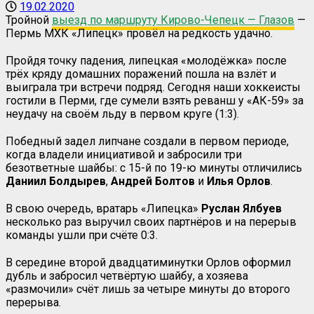
19.02.2020
Тройной
выезд по маршруту Кирово-Чепецк — Глазов
—
Пермь МХК «Липецк» провёл на редкость удачно.
Пройдя точку падения, липецкая «молодёжка» после
трёх кряду домашних поражений пошла на взлёт и
выиграла три встречи подряд. Сегодня наши хоккеисты
гостили в Перми, где сумели взять реванш у «АК-59» за
неудачу на своём льду в первом круге (1:3).
Победный задел липчане создали в первом периоде,
когда владели инициативой и забросили три
безответные шайбы: с 15-й по 19-ю минуты отличились
Даниил
Болдырев
,
Андрей Болтов
и
Илья Орлов
.
В свою очередь, вратарь «Липецка»
Руслан Ялбуев
несколько раз выручил своих партнёров и на перерыв
команды ушли при счёте 0:3.
В середине второй двадцатиминутки Орлов оформил
дубль и забросил четвёртую шайбу, а хозяева
«размочили» счёт лишь за четыре минуты до второго
перерыва.