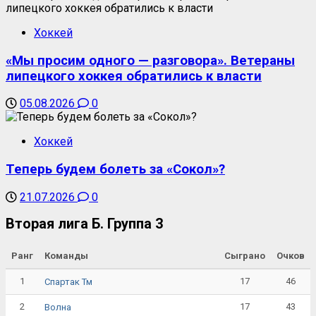
Хоккей
«Мы просим одного — разговора». Ветераны
липецкого хоккея обратились к власти
05.08.2026
0
Хоккей
Теперь будем болеть за «Сокол»?
21.07.2026
0
Вторая лига Б. Группа 3
Ранг
Команды
Сыграно
Очков
1
17
46
Спартак Тм
2
17
43
Волна