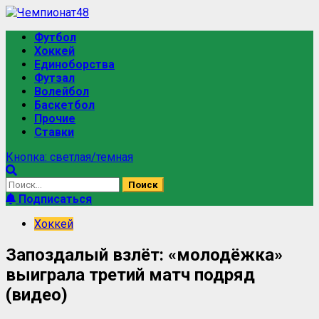
Футбол
Хоккей
Единоборства
Футзал
Волейбол
Баскетбол
Прочие
Ставки
Кнопка: светлая/темная
Подписаться
Хоккей
Запоздалый взлёт: «молодёжка»
выиграла третий матч подряд
(видео)