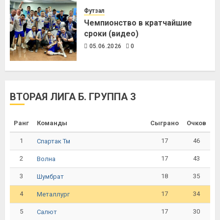
Футзал
Чемпионство в кратчайшие
сроки (видео)
05.06.2026
0
ВТОРАЯ ЛИГА Б. ГРУППА 3
Ранг
Команды
Сыграно
Очков
1
17
46
Спартак Тм
2
17
43
Волна
3
18
35
Шумбрат
4
17
34
Металлург
5
17
30
Салют