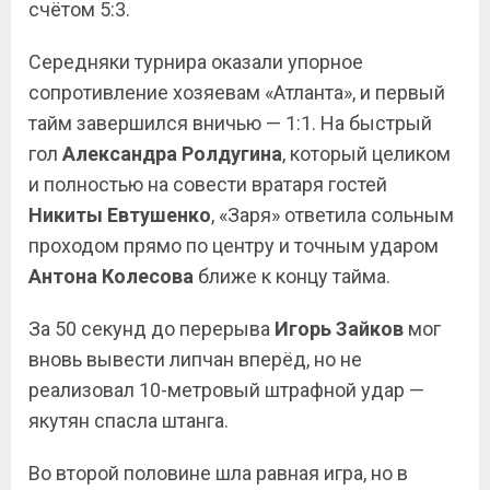
счётом 5:3.
Середняки турнира оказали упорное
сопротивление хозяевам «Атланта», и первый
тайм завершился вничью — 1:1. На быстрый
гол
Александра Ролдугина
, который целиком
и полностью на совести вратаря гостей
Никиты Евтушенко
, «Заря» ответила сольным
проходом прямо по центру и точным ударом
Антона Колесова
ближе к концу тайма.
За 50 секунд до перерыва
Игорь Зайков
мог
вновь вывести липчан вперёд, но не
реализовал 10-метровый штрафной удар —
якутян спасла штанга.
Во второй половине шла равная игра, но в