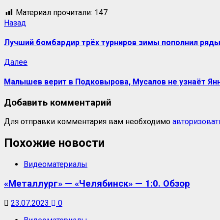
Материал прочитали:
147
Навигация
Предыдущая
Назад
запись:
записи
Лучший бомбардир трёх турниров зимы пополнил ряд
Следующая
Далее
запись:
Малышев верит в Подковырова, Мусалов не узнаёт Ян
Добавить комментарий
Для отправки комментария вам необходимо
авторизоват
Похожие новости
Видеоматериалы
«Металлург» — «Челябинск» — 1:0. Обзор
23.07.2023
0