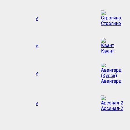
v
Строгино
v
Квант
v
Авангард
v
Арсенал-2