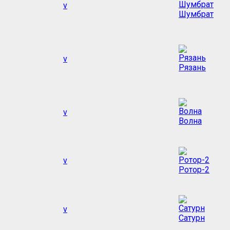
v
Шумбрат
v
Рязань
v
Волна
v
Ротор-2
v
Сатурн