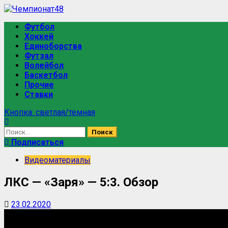
Перейти
к
Основное
Футбол
содержимому
меню
Хоккей
Единоборства
Футзал
Волейбол
Баскетбол
Прочие
Ставки
Кнопка: светлая/темная
Найти:
Подписаться
Видеоматериалы
ЛКС — «Заря» — 5:3. Обзор
23.02.2020