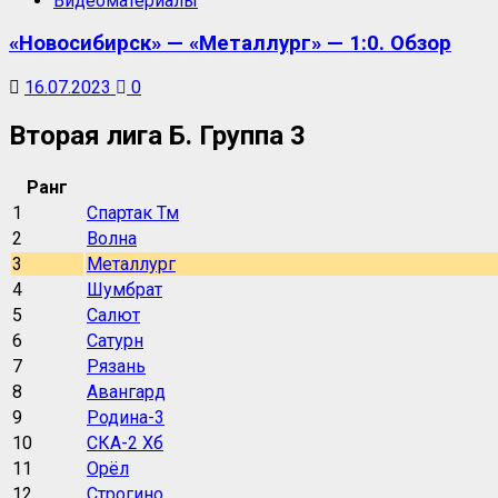
Видеоматериалы
«Новосибирск» — «Металлург» — 1:0. Обзор
16.07.2023
0
Вторая лига Б. Группа 3
Ранг
1
Спартак Тм
2
Волна
3
Металлург
4
Шумбрат
5
Салют
6
Сатурн
7
Рязань
8
Авангард
9
Родина-3
10
СКА-2 Хб
11
Орёл
12
Строгино