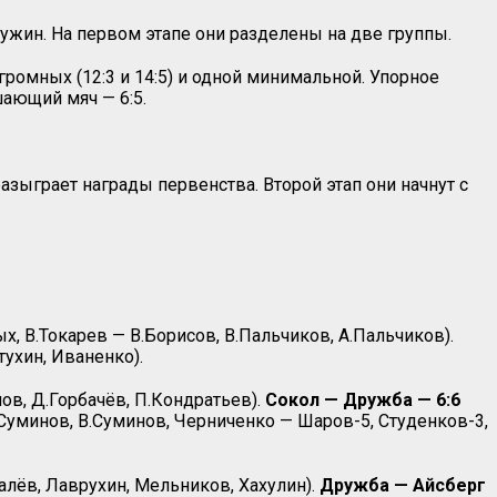
ужин. На первом этапе они разделены на две группы.
ромных (12:3 и 14:5) и одной минимальной. Упорное
шающий мяч — 6:5.
зыграет награды первенства. Второй этап они начнут с
х, В.Токарев — В.Борисов, В.Пальчиков, А.Пальчиков).
ухин, Иваненко).
лов, Д.Горбачёв, П.Кондратьев).
Сокол — Дружба — 6:6
Суминов, В.Суминов, Черниченко — Шаров-5, Студенков-3,
алёв, Лаврухин, Мельников, Хахулин).
Дружба — Айсберг