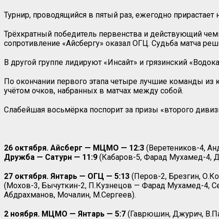
Турнир, проводящийся в пятый раз, ежегодно прирастает 
Трёхкратный победитель первенства и действующий чемпи
сопротивление «Айсбергу» оказал ОГЦ. Судьба матча реш
В другой группе лидируют «Инсайт» и грязинский «Водок
По окончании первого этапа четыре лучшие команды из к
учётом очков, набранных в матчах между собой.
Слабейшая восьмёрка поспорит за призы «второго дивиз
26 октября. Айсберг — МЦМО — 12:3
(Веретеников-4, Анд
Дружба — Сатурн — 11:9
(Кабаров-5, Фарад Мухамед-4, Д
27 октября. Янтарь — ОГЦ — 5:13
(Перов-2, Брезгин, О.Ко
(Мохов-3, Бычуткин-2, П.Кузнецов — Фарад Мухамед-4, С
Абдрахманов, Мочалин, М.Сергеев).
2 ноября. МЦМО — Янтарь — 5:7
(Гаврюшин, Джурич, В.Па