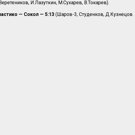
еретеников, И.Лазуткин, М.Сухарев, В.Токарев).
ластико — Сокол — 5:13
(Шаров-3, Студенков, Д.Кузнецов