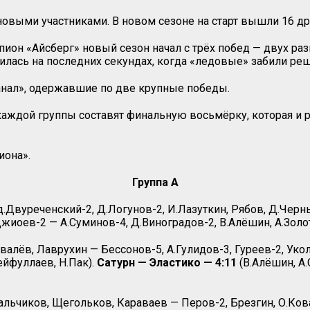
новыми участниками. В новом сезоне на старт вышли 16 др
он «Айсберг» новый сезон начал с трёх побед — двух разг
илась на последних секундах, когда «ледовые» забили ре
анал», одержавшие по две крупные победы.
аждой группы составят финальную восьмёрку, которая и ра
иона».
Группа A
.Двуреченский-2, Д.Логунов-2, И.Лазуткин, Рябов, Д.Черны
жиоев-2 — А.Суминов-4, Д.Виноградов-2, В.Алёшин, А.Золот
валёв, Лаврухин — Бессонов-5, А.Гулидов-3, Гуреев-2, Уко
ейфуллаев, Н.Пак).
Сатурн — Эластико — 4:11
(В.Алёшин, А.
льчиков, Щегольков, Караваев — Перов-2, Брезгин, О.Ков