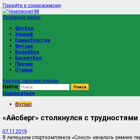
Перейти к содержимому
Основное меню
Футбол
Хоккей
Единоборства
Футзал
Волейбол
Баскетбол
Прочие
Ставки
Кнопка: светлая/темная
Найти:
Подписаться
Футзал
«Айсберг» столкнулся с трудностями
07.11.2019
В липецком спорткомплексе «Сокол» началось зимнее пе