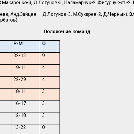
Макаренко-3, Д.Логунов-3, Паламарчук-2, Фигурчук-ст.-2, В
реев, Анд.Зайцев — Д.Логунов-3, М.Сухарев-2, Д.Черных).
Э
рбатов).
Положение команд
Р-М
О
32-13
9
19-11
4
22-29
4
18-11
3
16-17
3
12-18
3
13-22
0