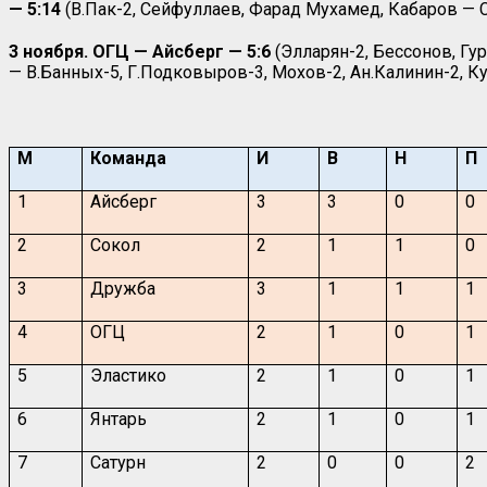
— 5:14
(В.Пак-2, Сейфуллаев, Фарад Мухамед, Кабаров — С.
3 ноября. ОГЦ — Айсберг — 5:6
(Элларян-2, Бессонов, Гу
— В.Банных-5, Г.Подковыров-3, Мохов-2, Ан.Калинин-2, Ку
М
Команда
И
В
Н
П
1
Айсберг
3
3
0
0
2
Сокол
2
1
1
0
3
Дружба
3
1
1
1
4
ОГЦ
2
1
0
1
5
Эластико
2
1
0
1
6
Янтарь
2
1
0
1
7
Сатурн
2
0
0
2