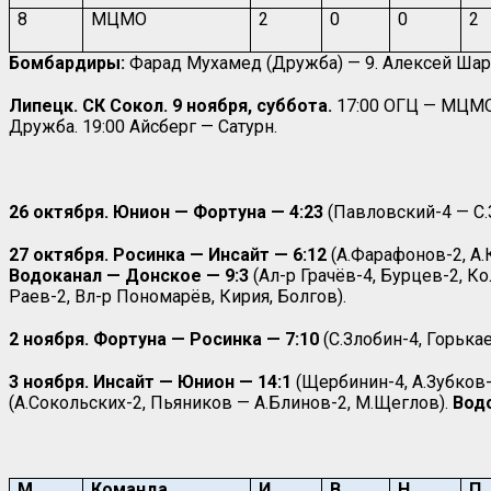
8
МЦМО
2
0
0
2
Бомбардиры:
Фарад Мухамед (Дружба) — 9. Алексей Шаров
Липецк. СК Сокол. 9 ноября, суббота.
17:00 ОГЦ — МЦМО. 
Дружба. 19:00 Айсберг — Сатурн.
26 октября. Юнион — Фортуна — 4:23
(Павловский-4 — С.З
27 октября. Росинка — Инсайт — 6:12
(А.Фарафонов-2, А.
Водоканал — Донское — 9:3
(Ал-р Грачёв-4, Бурцев-2, К
Раев-2, Вл-р Пономарёв, Кирия, Болгов).
2 ноября. Фортуна — Росинка — 7:10
(С.Злобин-4, Горька
3 ноября. Инсайт — Юнион — 14:1
(Щербинин-4, А.Зубков-
(А.Сокольских-2, Пьяников — А.Блинов-2, М.Щеглов).
Вод
М
Команда
И
В
Н
П