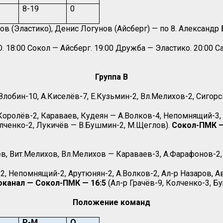
8-19
0
 (Эластико), Денис Логунов (Айсберг) — по 8. Александр Б
18:00 Сокол — Айсберг. 19:00 Дружба — Эластико. 20:00 С
Группа B
лобин-10, А.Киселёв-7, Е.Кузьмин-2, Вл.Мелихов-2, Сигорск
Королёв-2, Караваев, Кудеян — А.Волков-4, Непомнящий-3, 
олченко-2, Лукичёв — В.Бушмин-2, М.Щеглов).
Сокол-ПМК —
ев, Вит.Мелихов, Вл.Мелихов — Караваев-3, А.Фарафонов-2,
2, Непомнящий-2, Арутюнян-2, А.Волков-2, Ал-р Назаров, 
оканал — Сокол-ПМК — 16:5
(Ал-р Грачёв-9, Колченко-3, Б
Положение команд
Р-М
О