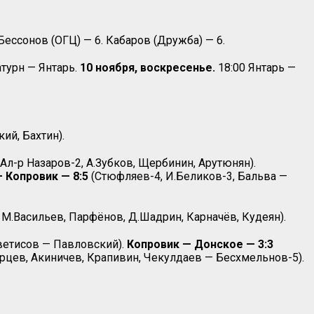
ессонов (ОГЦ) — 6. Кабаров (Дружба) — 6.
атурн — Янтарь.
10 ноября, воскресенье.
18:00 Янтарь —
ий, Бахтин).
Ал-р Назаров-2, А.Зубков, Щербинин, Арутюнян).
 Копровик — 8:5
(Стюфляев-4, И.Беликов-3, Бальва —
 М.Васильев, Парфёнов, Д.Шадрин, Карначёв, Кудеян).
Аветисов — Павловский).
Копровик — Донское — 3:3
урцев, Акиничев, Крапивин, Чекулдаев — Бесхмельнов-5).