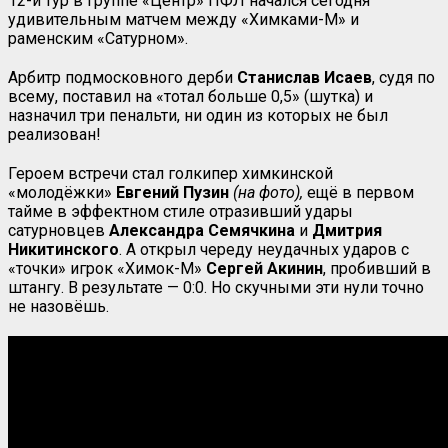
12-й тур в группе «Центр» ПФЛ начался сегодня
удивительным матчем между «Химками-М» и
раменским «Сатурном».
Арбитр подмосковного дерби
Станислав Исаев
, судя по
всему, поставил на «тотал больше 0,5» (шутка) и
назначил три пенальти, ни один из которых не был
реализован!
Героем встречи стал голкипер химкинской
«молодёжки»
Евгений Пузин
(на фото),
ещё в первом
тайме в эффектном стиле отразивший удары
сатурновцев
Александра Семячкина
и
Дмитрия
Никитинского
. А открыл череду неудачных ударов с
«точки» игрок «Химок-М»
Сергей Акинин
, пробивший в
штангу. В результате — 0:0. Но скучными эти нули точно
не назовёшь.