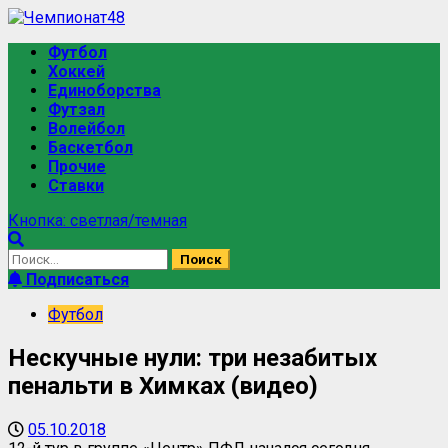
Футбол
Хоккей
Единоборства
Футзал
Волейбол
Баскетбол
Прочие
Ставки
Кнопка: светлая/темная
Подписаться
Футбол
Нескучные нули: три незабитых
пенальти в Химках (видео)
05.10.2018