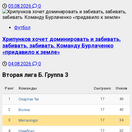
05.08.2026
0
Футбол
Хрипунков хочет доминировать и забивать,
забивать, забивать. Команду Бурлаченко
«придавило к земле»
04.08.2026
0
Вторая лига Б. Группа 3
Ранг
Команды
Сыграно
Очков
1
17
46
Спартак Тм
2
17
43
Волна
3
17
34
Металлург
4
17
32
Шумбрат