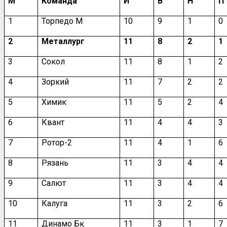
М
Команда
И
В
Н
П
1
Торпедо М
10
9
1
0
2
Металлург
11
8
2
1
3
Сокол
11
8
1
2
4
Зоркий
11
7
2
2
5
Химик
11
5
2
4
6
Квант
11
4
4
3
7
Ротор-2
11
4
1
6
8
Рязань
11
3
4
4
9
Салют
11
3
4
4
10
Калуга
11
3
2
6
11
Динамо Бк
11
3
1
7