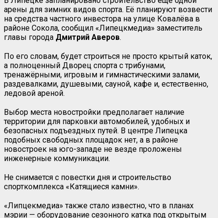
В Липецке запланировано строительство ещё одной
арены для зимних видов спорта. Её планируют возвести
на средства частного инвестора на улице Ковалёва в
районе Сокола, сообщил «Липецкмедиа» заместитель
главы города
Дмитрий
Аверов
.
По его словам, будет строиться не просто крытый каток,
а полноценный Дворец спорта с трибунами,
тренажёрными, игровым и гимнастическими залами,
раздевалками, душевыми, сауной, кафе и, естественно,
ледовой ареной.
Выбор места новостройки предполагает наличие
территории для парковки автомобилей, удобных и
безопасных подъездных путей. В центре Липецка
подобных свободных площадок нет, а в районе
новостроек на юго-западе не везде проложены
инженерные коммуникации.
Не снимается с повестки дня и строительство
спорткомплекса «Катящиеся камни».
«Липцекмедиа» также стало известно, что в планах
мэрии — оборудование сезонного катка под открытым