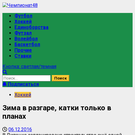
Футбол
Хоккей
Единоборства
Футзал
Волейбол
Баскетбол
Прочие
Ставки
Кнопка: светлая/темная
Подписаться
Хоккей
Зима в разгаре, катки только в
планах
06.12.2016