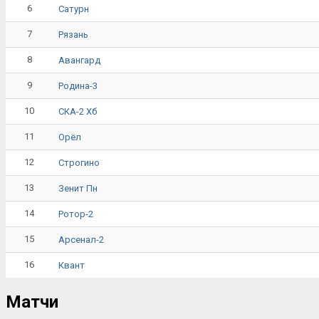
6
Сатурн
7
Рязань
8
Авангард
9
Родина-3
10
СКА-2 Хб
11
Орёл
12
Строгино
13
Зенит Пн
14
Ротор-2
15
Арсенал-2
16
Квант
Матчи