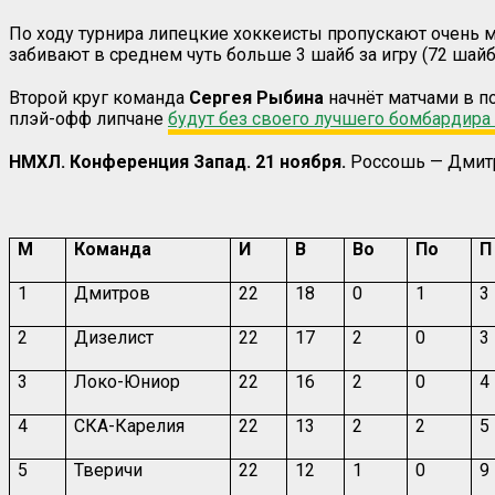
По ходу турнира липецкие хоккеисты пропускают очень мн
забивают в среднем чуть больше 3 шайб за игру (72 шайб
Второй круг команда
Сергея Рыбина
начнёт матчами в п
плэй-офф липчане
будут без своего лучшего бомбардира
НМХЛ. Конференция Запад. 21 ноября.
Россошь — Дмитро
М
Команда
И
В
Во
По
П
1
Дмитров
22
18
0
1
3
2
Дизелист
22
17
2
0
3
3
Локо-Юниор
22
16
2
0
4
4
СКА-Карелия
22
13
2
2
5
5
Тверичи
22
12
1
0
9