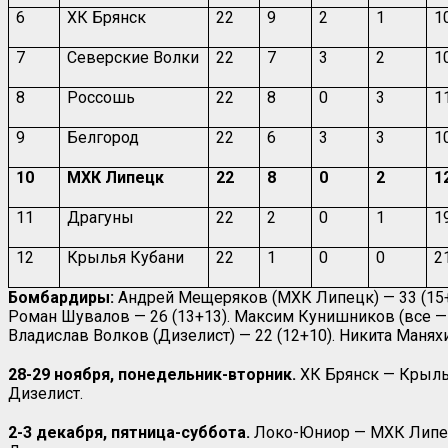
6
ХК Брянск
22
9
2
1
1
7
Северские Волки
22
7
3
2
1
8
Россошь
22
8
0
3
1
9
Белгород
22
6
3
3
1
10
МХК Липецк
22
8
0
2
1
11
Драгуны
22
2
0
1
1
12
Крылья Кубани
22
1
0
0
2
Бомбардиры:
Андрей Мещеряков (МХК Липецк) — 33 (15+1
Роман Шувалов — 26 (13+13). Максим Кунишников (все — Д
Владислав Волков (Дизелист) — 22 (12+10). Никита Маняхи
28-29 ноября, понедельник-вторник.
ХК Брянск — Крылья
Дизелист.
2-3 декабря, пятница-суббота.
Локо-Юниор — МХК Липецк