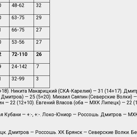
0
48-62
32
0
63-75
29
1
66-75
27
0
53-56
27
2
72-110
26
9
24-142
7
1
32-99
3
8). Никита Макарицкий (СКА-Карелия) — 31 (14+17). Дмитр
митров) — 25 (5+20). Михаил Саяпин (Северские Волки) — 2
н — 22 (12+10). Евгений Власов (оба — МХК Липецк) — 22 (1
 Кубани — +:-, +:-. Локо-Юниор — Россошь. Дмитров — МХ
. Дмитров — Россошь. ХК Брянск — Северские Волки. Белг