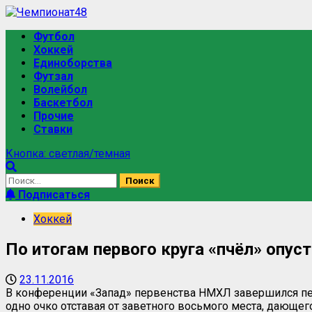
Футбол
Хоккей
Единоборства
Футзал
Волейбол
Баскетбол
Прочие
Ставки
Кнопка: светлая/темная
Подписаться
Хоккей
По итогам первого круга «пчёл» опус
23.11.2016
В конференции «Запад» первенства НМХЛ завершился перв
одно очко отставая от заветного восьмого места, дающег