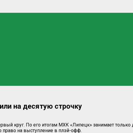
тили на десятую строчку
ый круг. По его итогам МХК «Липецк» занимает только д
о право на выступление в плэй-офф.