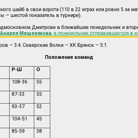
ого шайб в свои ворота (110 в 22 играх или ровно 5 за ма
ы — шестой показатель в турнире).
одмосковном Дмитрове в ближайшие понедельник и вторни
Андрея Мещерякова
, в понедельник отправившегося в 
в — 3:4. Северские Волки — ХК Брянск — 5:1.
Положение команд
Р-Ш
О
108-36
55
87-33
55
93-37
52
104-51
45
85-59
38