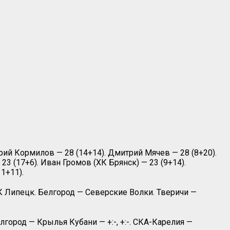
ий Кормилов — 28 (14+14). Дмитрий Мячев — 28 (8+20).
3 (17+6). Иван Громов (ХК Брянск) — 23 (9+14).
1+11).
К Липецк. Белгород — Северские Волки. Тверичи —
ород — Крылья Кубани — +:-, +:-. СКА-Карелия —