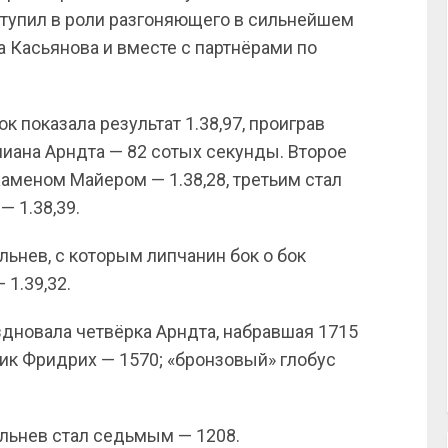
тупил в роли разгоняющего в сильнейшем
 Касьянова и вместе с партнёрами по
 показала результат 1.38,97, проиграв
иана Арндта — 82 сотых секунды. Второе
аменом Майером — 1.38,28, третьим стал
— 1.38,39.
ьнев, с которым липчанин бок о бок
 1.39,32.
здновала четвёрка Арндта, набравшая 1715
ник Фридрих — 1570; «бронзовый» глобус
ульнев стал седьмым — 1208.