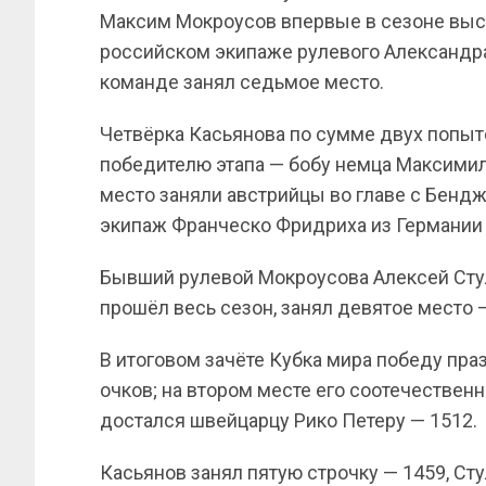
Максим Мокроусов впервые в сезоне выс
российском экипаже рулевого Александра
команде занял седьмое место.
Четвёрка Касьянова по сумме двух попыток
победителю этапа — бобу немца Максимил
место заняли австрийцы во главе с Бендж
экипаж Франческо Фридриха из Германии 
Бывший рулевой Мокроусова Алексей Стул
прошёл весь сезон, занял девятое место —
В итоговом зачёте Кубка мира победу пра
очков; на втором месте его соотечествен
достался швейцарцу Рико Петеру — 1512.
Касьянов занял пятую строчку — 1459, Ст