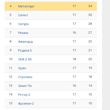
4
17
34
Металлург
5
17
30
Салют
6
17
28
Сатурн
7
16
27
Рязань
8
17
23
Авангард
9
17
21
Родина-3
10
18
20
СКА-2 Хб
11
17
19
Орёл
12
17
18
Строгино
13
16
14
Зенит Пн
14
17
10
Ротор-2
15
17
10
Арсенал-2