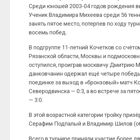
Среди юношей 2003-04 годов рождения в
Ученик Владимира Михеева среди 56 тенн
занять пятое место, потерпев по ходу тур
восемь побед.
В подгруппе 11-летний Кочетков со счёто
Рязанской области, Москвы и подмосковно
оступился, проиграв москвичу Дмитрию Мо
данковчанин одержал ещё четыре победы (т
поединке за выход в «бронзовый» матч К
Северодвинска — 0:3, а во встрече за пя
— 3:0.
В этой возрастной категории тройку призё
Серафим Подпалый и Владимир Шилов (об
Всего в турнире приняли участие более д