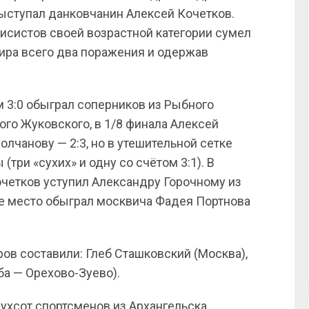
ыступал данковчанин Алексей Кочетков.
исистов своей возрастной категории сумел
нира всего два поражения и одержав
м 3:0 обыграл соперников из Рыбного
го Жуковского, в 1/8 финала Алексей
лчанову — 2:3, но в утешительной сетке
ри «сухих» и одну со счётом 3:1). В
очетков уступил Александру Горочному из
тое место обыграл москвича Фадея Портнова
ров составили: Глеб Сташковский (Москва),
а — Орехово-Зуево).
вухсот спортсменов из Архангельска,