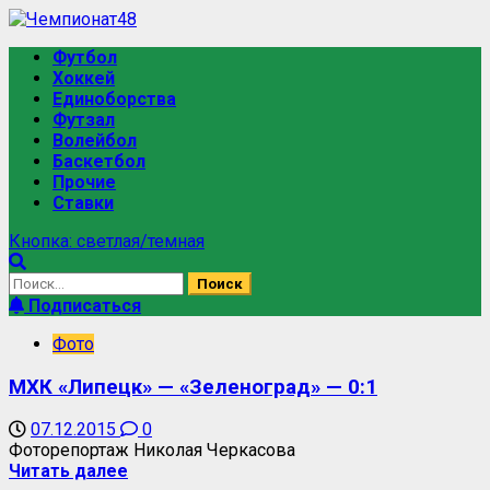
Футбол
Хоккей
Единоборства
Футзал
Волейбол
Баскетбол
Прочие
Ставки
Кнопка: светлая/темная
Подписаться
Фото
МХК «Липецк» — «Зеленоград» — 0:1
07.12.2015
0
Фоторепортаж Николая Черкасова
Читать далее