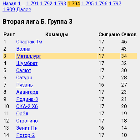
Назад
1
…
1 791
1 792
1 793
1 794
1 795
1 796
1 797
…
1 809
Далее
Вторая лига Б. Группа 3
Ранг
Команды
Сыграно
Очков
1
Спартак Тм
17
46
2
Волна
17
43
3
Металлург
17
34
4
Шумбрат
17
32
5
Салют
17
30
6
Сатурн
17
28
7
Рязань
16
27
8
Авангард
17
23
9
Родина-3
17
21
10
СКА-2 Хб
17
20
11
Орёл
17
19
12
Строгино
17
18
13
Зенит Пн
16
14
14
Ротор-2
17
10