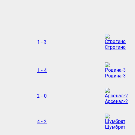
1 - 3
Строгино
1 - 4
Родина-3
2 - 0
Арсенал-2
4 - 2
Шумбрат