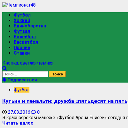
Футбол
Хоккей
Единоборства
Футзал
Волейбол
Баскетбол
Прочие
Ставки
Кнопка: светлая/темная
Подписаться
Футбол
Кутьин и пенальти: дружба «пятьдесят на пят
27.03.2016
0
В красноярском манеже «Футбол Арена Енисей» сегодня п
Читать далее