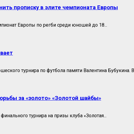
нить прописку в элите чемпионата Европы
пионат Европы по регби среди юношей до 18...
ывает
еского турнира по футбола памяти Валентина Бубукина. Во
борьбы за «золото» «Золотой шайбы»
финального турнира на призы клуба «Золотая...