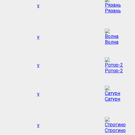
v
Рязань
v
Волна
v
Ротор-2
v
Сатурн
v
Строгино