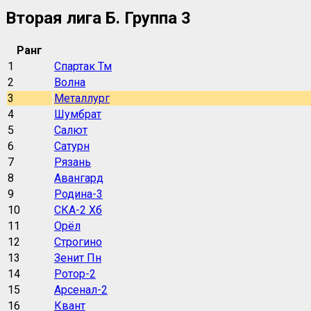
Вторая лига Б. Группа 3
Ранг
1
Спартак Тм
2
Волна
3
Металлург
4
Шумбрат
5
Салют
6
Сатурн
7
Рязань
8
Авангард
9
Родина-3
10
СКА-2 Хб
11
Орёл
12
Строгино
13
Зенит Пн
14
Ротор-2
15
Арсенал-2
16
Квант