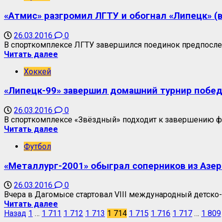
«Атмис» разгромил ЛГТУ и обогнал «Липецк» (
26.03.2016
0
В спорткомплексе ЛГТУ завершился поединок предпоследн
Читать далее
Хоккей
«Липецк-99» завершил домашний турнир побе
26.03.2016
0
В спорткомплексе «Звёздный» подходит к завершению фи
Читать далее
Футбол
«Металлург-2001» обыграл соперников из Азе
26.03.2016
0
Вчера в Дагомысе стартовал VIII международный детско-
Читать далее
Назад
1
…
1 711
1 712
1 713
1 714
1 715
1 716
1 717
…
1 809