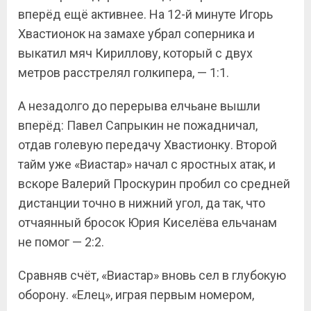
вперёд ещё активнее. На 12-й минуте Игорь
Хвастионок на замахе убрал соперника и
выкатил мяч Кириллову, который с двух
метров расстрелял голкипера, — 1:1.
А незадолго до перерыва елчьане вышли
вперёд: Павел Сапрыкин не пожадничал,
отдав голевую передачу Хвастионку. Второй
тайм уже «Виастар» начал с яростных атак, и
вскоре Валерий Проскурин пробил со средней
дистанции точно в нижний угол, да так, что
отчаянный бросок Юрия Киселёва ельчанам
не помог — 2:2.
Сравняв счёт, «Виастар» вновь сел в глубокую
оборону. «Елец», играя первым номером,