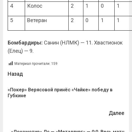
4
Колос
2
1
0
1
5
Ветеран
2
0
1
1
Бомбардиры:
Санин (НЛМК) — 11. Хвастионок
(Елец) — 9.
Материал прочитали:
159
Назад
«Покер» Верясовой принёс «Чайке» победу в
Губкине
Далее
«Локомотив» Лс — «Металлург» — 0:0. Весь матч