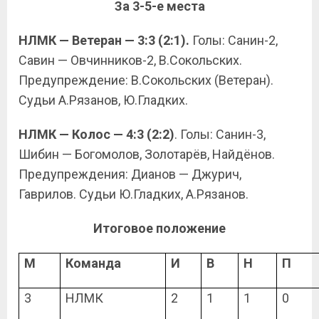
За 3-5-е места
НЛМК — Ветеран — 3:3 (2:1).
Голы: Санин-2,
Савин — Овчинников-2, В.Сокольских.
Предупреждение: В.Сокольских (Ветеран).
Судьи А.Рязанов, Ю.Гладких.
НЛМК — Колос — 4:3 (2:2)
. Голы: Санин-3,
Шибин — Богомолов, Золотарёв, Найдёнов.
Предупреждения: Дианов — Джурич,
Гаврилов. Судьи Ю.Гладких, А.Рязанов.
Итоговое положение
М
Команда
И
В
Н
П
3
НЛМК
2
1
1
0