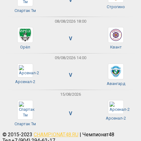
V
Строгино
Спартак Тм
08/08/2026 18:00
V
Орёл
Квант
09/08/2026 14:00
V
Арсенал-2
Авангард
15/08/2026
V
Арсенал-2
Спартак Тм
© 2015-2023
CHAMPIONAT48.RU
| Чемпионат48
Тел.+7 (904) 294-62-17