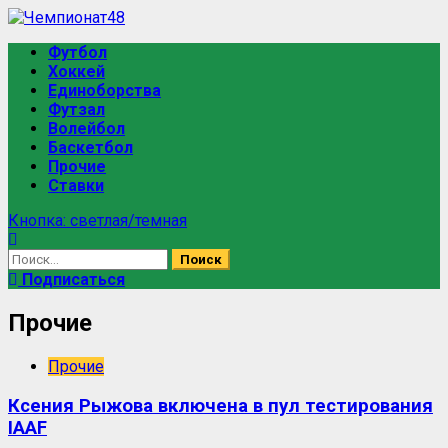
Футбол
Хоккей
Единоборства
Футзал
Волейбол
Баскетбол
Прочие
Ставки
Кнопка: светлая/темная
Подписаться
Прочие
Прочие
Ксения Рыжова включена в пул тестирования
IAAF