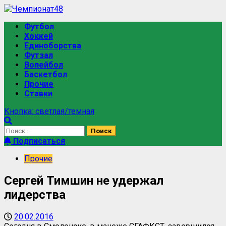
Футбол
Хоккей
Единоборства
Футзал
Волейбол
Баскетбол
Прочие
Ставки
Кнопка: светлая/темная
Подписаться
Прочие
Сергей Тимшин не удержал
лидерства
20.02.2016