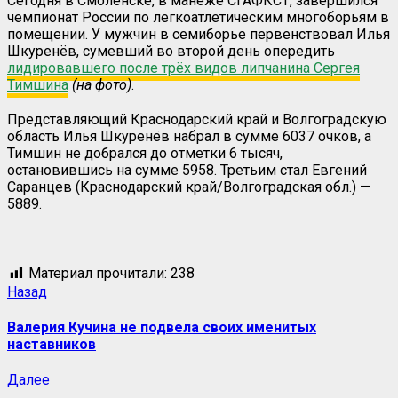
Сегодня в Смоленске, в манеже СГАФКСТ, завершился
чемпионат России по легкоатлетическим многоборьям в
помещении. У мужчин в семиборье первенствовал Илья
Шкуренёв, сумевший во второй день опередить
лидировавшего после трёх видов липчанина Сергея
Тимшина
(на фото)
.
Представляющий Краснодарский край и Волгоградскую
область Илья Шкуренёв набрал в сумме 6037 очков, а
Тимшин не добрался до отметки 6 тысяч,
остановившись на сумме 5958. Третьим стал Евгений
Саранцев (Краснодарский край/Волгоградская обл.) —
5889.
Материал прочитали:
238
Назад
Валерия Кучина не подвела своих именитых
наставников
Далее