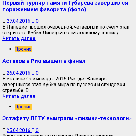
Первый турнир памяти Губарева завершился
поражением фаворита (фото)
27.04.2016
0
В Липецке прошёл очередной, четвёртый по счёту этап
открытого Кубка Липецка по настольному теннису....
Читать далее
Прочие
Астахов в Рио вышел в финал
26.04.2016
0
В столице Олимпиады-2016 Рио-де-Жанейро
завершился этап Кубка мира по пулевой и стендовой
стрельбе. В...
Читать далее
Прочие
Эстафету ЛГТУ выиграли «физики-технологи»
25.04.2016
0