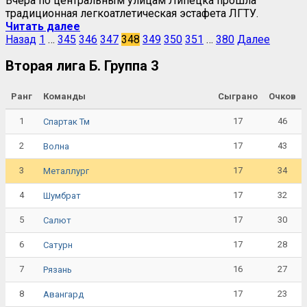
Вчера по центральным улицам Липецка прошла
традиционная легкоатлетическая эстафета ЛГТУ.
Читать далее
Назад
1
…
345
346
347
348
349
350
351
…
380
Далее
Вторая лига Б. Группа 3
Ранг
Команды
Сыграно
Очков
1
17
46
Спартак Тм
2
17
43
Волна
3
17
34
Металлург
4
17
32
Шумбрат
5
17
30
Салют
6
17
28
Сатурн
7
16
27
Рязань
8
17
23
Авангард