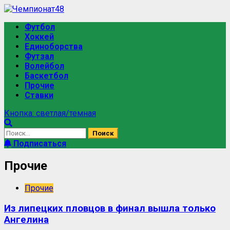
Футбол
Хоккей
Единоборства
Футзал
Волейбол
Баскетбол
Прочие
Ставки
Кнопка: светлая/темная
Подписаться
Прочие
Прочие
Из липецких пловцов в финал вышла только
Ангелина