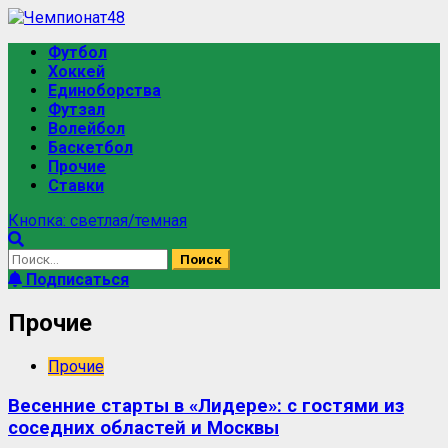
Перейти
к
Основное
Футбол
содержимому
меню
Хоккей
Единоборства
Футзал
Волейбол
Баскетбол
Прочие
Ставки
Кнопка: светлая/темная
Найти:
Подписаться
Прочие
Прочие
Весенние старты в «Лидере»: с гостями из
соседних областей и Москвы