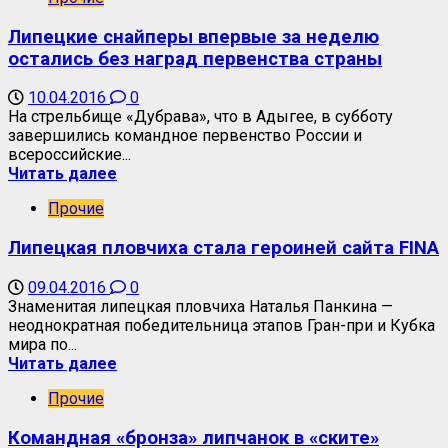
Липецкие снайперы впервые за неделю
остались без наград первенства страны
10.04.2016
0
На стрельбище «Дубрава», что в Адыгее, в субботу
завершились командное первенство России и
всероссийские...
Читать далее
Прочие
Липецкая пловчиха стала героиней сайта FINA
09.04.2016
0
Знаменитая липецкая пловчиха Наталья Панкина —
неоднократная победительница этапов Гран-при и Кубка
мира по...
Читать далее
Прочие
Командная «бронза» липчанок в «ските»