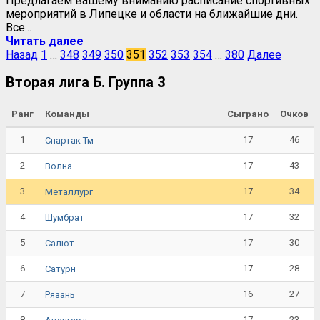
Предлагаем вашему вниманию расписание спортивных
мероприятий в Липецке и области на ближайшие дни.
Все...
Читать далее
Пагинация
Назад
1
…
348
349
350
351
352
353
354
…
380
Далее
записей
Вторая лига Б. Группа 3
Ранг
Команды
Сыграно
Очков
1
17
46
Спартак Тм
2
17
43
Волна
3
17
34
Металлург
4
17
32
Шумбрат
5
17
30
Салют
6
17
28
Сатурн
7
16
27
Рязань
8
17
23