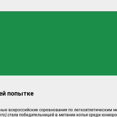
ей попытке
нные всероссийские соревнования по легкоатлетическим м
ото)
стала победительницей в метании копья среди юниорок