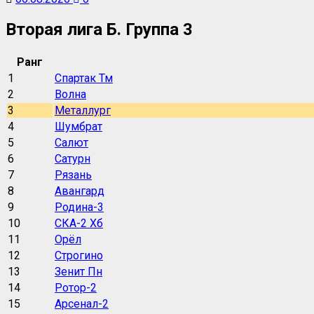
Вторая лига Б. Группа 3
Ранг
1
Спартак Тм
2
Волна
3
Металлург
4
Шумбрат
5
Салют
6
Сатурн
7
Рязань
8
Авангард
9
Родина-3
10
СКА-2 Хб
11
Орёл
12
Строгино
13
Зенит Пн
14
Ротор-2
15
Арсенал-2