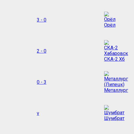
3 - 0
Орёл
2 - 0
СКА-2 Хб
0 - 3
Металлург
v
Шумбрат