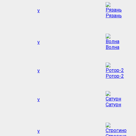
v
Рязань
v
Волна
v
Ротор-2
v
Сатурн
v