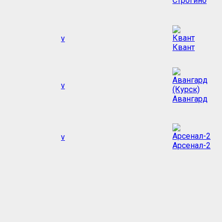
Строгино
v
Квант
v
Авангард
v
Арсенал-2