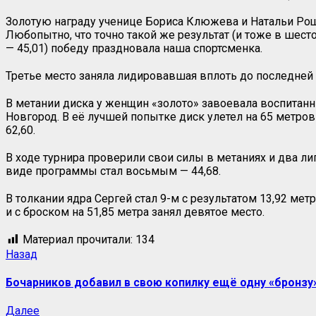
Золотую награду ученице Бориса Клюжева и Натальи Рощу
Любопытно, что точно такой же результат (и тоже в шесто
— 45,01) победу праздновала наша спортсменка.
Третье место заняла лидировавшая вплоть до последней 
В метании диска у женщин «золото» завоевала воспитанн
Новгород. В её лучшей попытке диск улетел на 65 метров
62,60.
В ходе турнира проверили свои силы в метаниях и два л
виде программы стал восьмым — 44,68.
В толкании ядра Сергей стал 9-м с результатом 13,92 ме
и с броском на 51,85 метра занял девятое место.
Материал прочитали:
134
Навигация
Предыдущая
Назад
запись:
записи
Бочарников добавил в свою копилку ещё одну «бронзу
Следующая
Далее