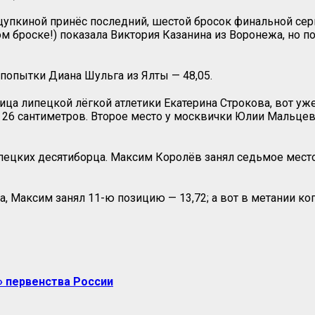
пкиной принёс последний, шестой бросок финальной серии
м броске!) показала Виктория Казанина из Воронежа, но по
попытки Диана Шульга из Ялты — 48,05.
ица липецкой лёгкой атлетики Екатерина Строкова, вот у
 26 сантиметров. Второе место у москвички Юлии Мальцево
ипецких десятиборца. Максим Королёв занял седьмое место
тра, Максим занял 11-ю позицию — 13,72; а вот в метании 
» первенства России