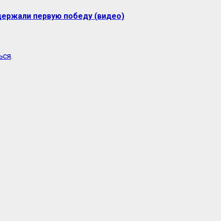
одержали первую победу (видео)
ься
.