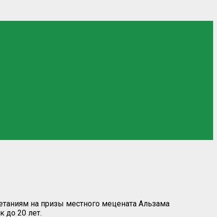
етаниям на призы местного мецената Альзама
 до 20 лет.