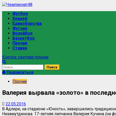
Перейти
к
Основное
Футбол
содержимому
меню
Хоккей
Единоборства
Футзал
Волейбол
Баскетбол
Прочие
Ставки
Кнопка: светлая/темная
Найти:
Подписаться
Прочие
Валерия вырвала «золото» в последн
22.05.2016
В Адлере, на стадионе «Юность», завершились традицио
Низамутдинова. 17-летняя липчанка Валерия Кучина
(на ф