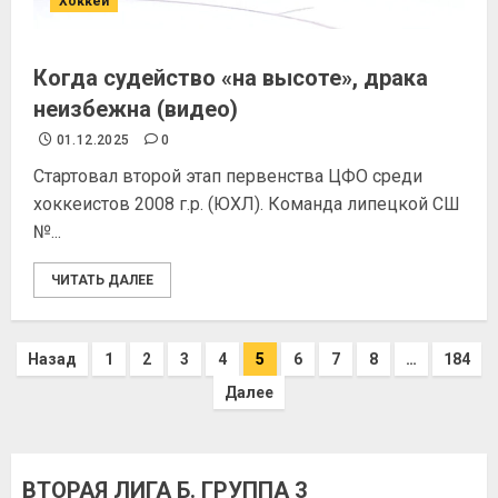
Хоккей
Когда судейство «на высоте», драка
неизбежна (видео)
01.12.2025
0
Стартовал второй этап первенства ЦФО среди
хоккеистов 2008 г.р. (ЮХЛ). Команда липецкой СШ
№...
ЧИТАТЬ ДАЛЕЕ
Назад
1
2
3
4
5
6
7
8
…
184
Далее
ВТОРАЯ ЛИГА Б. ГРУППА 3