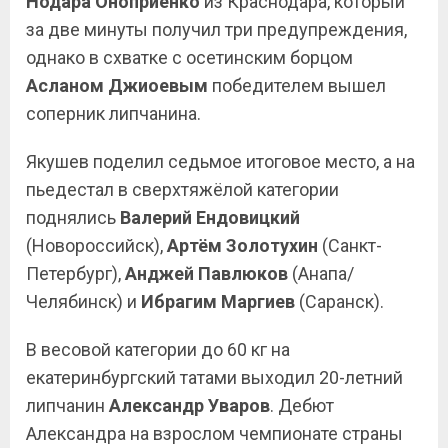
Нодара Оноприенко
из Краснодара, который
за две минуты получил три предупреждения,
однако в схватке с осетинским борцом
Асланом Джиоевым
победителем вышел
соперник липчанина.
Якушев поделил седьмое итоговое место, а на
пьедестал в сверхтяжёлой категории
поднялись
Валерий Ендовицкий
(Новороссийск),
Артём Золотухин
(Санкт-
Петербург),
Анджей Павлюков
(Анапа/
Челябинск) и
Ибрагим Маргиев
(Саранск).
В весовой категории до 60 кг на
екатеринбургский татами выходил 20-летний
липчанин
Александр Уваров
. Дебют
Александра на взрослом чемпионате страны