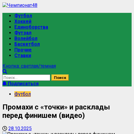
Футбол
Хоккей
Единоборства
Футзал
Волейбол
Баскетбол
Прочие
Ставки
Кнопка: светлая/темная
Подписаться
Футбол
Промахи с «точки» и расклады
перед финишем (видео)
28.10.2025