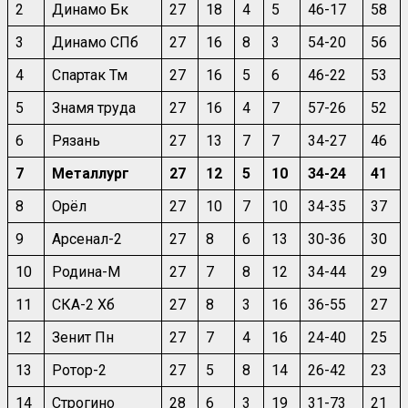
2
Динамо Бк
27
18
4
5
46-17
58
3
Динамо СПб
27
16
8
3
54-20
56
4
Спартак Тм
27
16
5
6
46-22
53
5
Знамя труда
27
16
4
7
57-26
52
6
Рязань
27
13
7
7
34-27
46
7
Металлург
27
12
5
10
34-24
41
8
Орёл
27
10
7
10
34-35
37
9
Арсенал-2
27
8
6
13
30-36
30
10
Родина-М
27
7
8
12
34-44
29
11
СКА-2 Хб
27
8
3
16
36-55
27
12
Зенит Пн
27
7
4
16
24-40
25
13
Ротор-2
27
5
8
14
26-42
23
14
Строгино
28
6
3
19
31-73
21