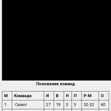
Положение команд
М
Команда
И
В
Н
П
Р-М
О
1
Салют
27
19
3
5
52-22
60