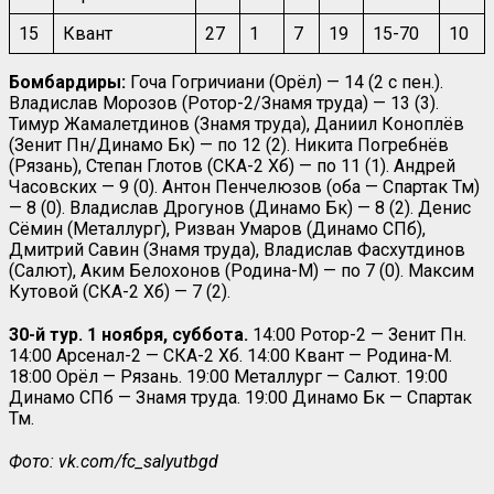
15
Квант
27
1
7
19
15-70
10
Бомбардиры:
Гоча Гогричиани (Орёл) — 14 (2 с пен.).
Владислав Морозов (Ротор-2/Знамя труда) — 13 (3).
Тимур Жамалетдинов (Знамя труда), Даниил Коноплёв
(Зенит Пн/Динамо Бк) — по 12 (2). Никита Погребнёв
(Рязань), Степан Глотов (СКА-2 Хб) — по 11 (1). Андрей
Часовских — 9 (0). Антон Пенчелюзов (оба — Спартак Тм)
— 8 (0). Владислав Дрогунов (Динамо Бк) — 8 (2). Денис
Сёмин (Металлург), Ризван Умаров (Динамо СПб),
Дмитрий Савин (Знамя труда), Владислав Фасхутдинов
(Салют), Аким Белохонов (Родина-М) — по 7 (0). Максим
Кутовой (СКА-2 Хб) — 7 (2).
30-й тур. 1 ноября, суббота.
14:00 Ротор-2 — Зенит Пн.
14:00 Арсенал-2 — СКА-2 Хб. 14:00 Квант — Родина-М.
18:00 Орёл — Рязань. 19:00 Металлург — Салют. 19:00
Динамо СПб — Знамя труда. 19:00 Динамо Бк — Спартак
Тм.
Фото: vk.com/fc_salyutbgd