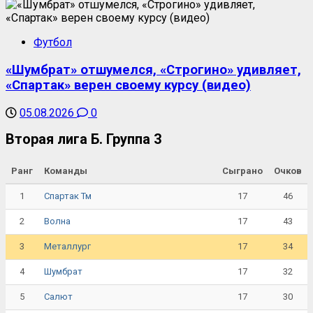
Футбол
«Шумбрат» отшумелся, «Строгино» удивляет,
«Спартак» верен своему курсу (видео)
05.08.2026
0
Вторая лига Б. Группа 3
Ранг
Команды
Сыграно
Очков
1
17
46
Спартак Тм
2
17
43
Волна
3
17
34
Металлург
4
17
32
Шумбрат
5
17
30
Салют