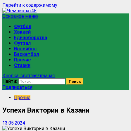
Перейти к содержимому
Основное меню
Футбол
Хоккей
Единоборства
Футзал
Волейбол
Баскетбол
Прочие
Ставки
Кнопка: светлая/темная
Найти:
Подписаться
Прочие
Успехи Виктории в Казани
13.05.2024