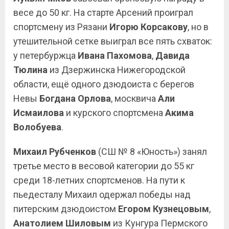
весе до 50 кг. На старте Арсений проиграл
спортсмену из Рязани
Игорю Корсакову
, но в
утешительной сетке выиграл все пять схваток:
у петербуржца
Ивана Пахомова
,
Давида
Тюлина
из Дзержинска Нижегородской
области, ещё одного дзюдоиста с берегов
Невы
Богдана Орлова
, москвича
Али
Исмаилова
и курского спортсмена
Акима
Волобуева
.
Михаил Рубченков
(СШ № 8 «Юность») занял
третье место в весовой категории до 55 кг
среди 18-летних спортсменов. На пути к
пьедесталу Михаил одержал победы над
питерским дзюдоистом
Егором Кузнецовым
,
Анатолием Шиловым
из Кунгура Пермского