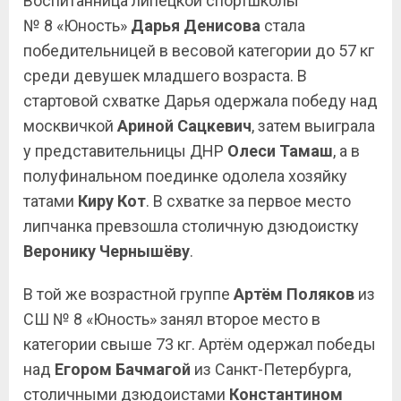
Воспитанница липецкой спортшколы
№ 8 «Юность»
Дарья Денисова
стала
победительницей в весовой категории до 57 кг
среди девушек младшего возраста. В
стартовой схватке Дарья одержала победу над
москвичкой
Ариной Сацкевич
, затем выиграла
у представительницы ДНР
Олеси Тамаш
, а в
полуфинальном поединке одолела хозяйку
татами
Киру Кот
. В схватке за первое место
липчанка превзошла столичную дзюдоистку
Веронику
Чернышёву
.
В той же возрастной группе
Артём Поляков
из
СШ № 8 «Юность» занял второе место в
категории свыше 73 кг. Артём одержал победы
над
Егором Бачмагой
из Санкт-Петербурга,
столичными дзюдоистами
Константином