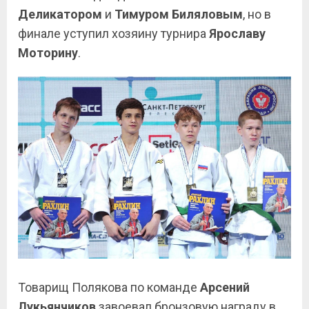
Деликатором
и
Тимуром
Биляловым
, но в
финале уступил хозяину турнира
Ярославу
Моторину
.
Товарищ Полякова по команде
Арсений
Лукьянчиков
завоевал бронзовую награду в