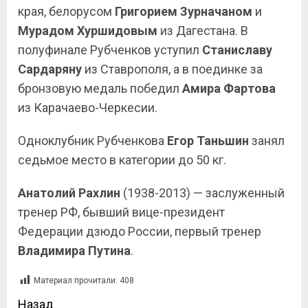
края, белорусом
Григорием Зурначаном
и
Мурадом Хуршидовым
из Дагестана. В
полуфинале Рубченков уступил
Станиславу
Сардаряну
из Ставрополя, а в поединке за
бронзовую медаль победил
Амира Фартова
из Карачаево-Черкесии.
Одноклубник Рубченкова
Егор Таньшин
занял
седьмое место в категории до 50 кг.
Анатолий Рахлин
(1938-2013) — заслуженный
тренер РФ, бывший вице-президент
Федерации дзюдо России, первый тренер
Владимира
Путина
.
Материал прочитали:
408
Назад