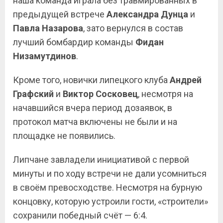
наша команда играла без травмированных в
предыдущей встрече
Александра Дунца
и
Павла Назарова
, зато вернулся в состав
лучший бомбардир команды
Фидан
Низамутдинов
.
Кроме того, новички липецкого клуба
Андрей
Графский
и
Виктор Сосковец
, несмотря на
начавшийся вчера период дозаявок, в
протокол матча включены не были и на
площадке не появились.
Липчане завладели инициативой с первой
минуты и по ходу встречи не дали усомниться
в своём превосходстве. Несмотря на бурную
концовку, которую устроили гости, «строители»
сохранили победный счёт — 6:4.