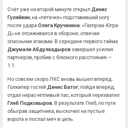
Счёт уже на второй минуте открыл
Денис
Гуляйкин
, на «пятачке» подставивший ногу
после удара
Олега Кручинина
. «Газпром-Югра-
Д» не отсиживался в обороне, отвечая
опасными атаками. В середине первого тайма
Джумали Абдулкадыров
завершил усилия
партнёров, пробив с близкого расстояния —
1:1.
Но совсем скоро ЛКС вновь вышел вперёд.
Голкипер гостей
Денис Батог
, пойдя вперёд,
отдал нерасчётливый пас, который перехватил
Глеб
Подковыров
. В результате Глеб, по пути
обыграв защитника, выскочил на пустые
ворота и послал мяч в цель.