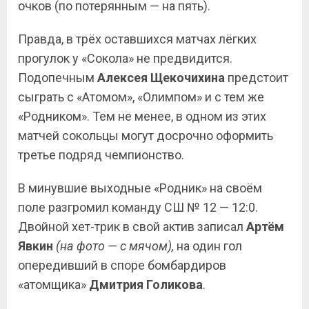
очков (по потерянным — на пять).
Правда, в трёх оставшихся матчах лёгких
прогулок у «Сокола» не предвидится.
Подопечным
Алексея Щекочихина
предстоит
сыграть с «Атомом», «Олимпом» и с тем же
«Родником». Тем не менее, в одном из этих
матчей сокольцы могут досрочно оформить
третье подряд чемпионство.
В минувшие выходные «Родник» на своём
поле разгромил команду СШ № 12 — 12:0.
Двойной хет-трик в свой актив записал
Артём
Явкин
(на фото — с мячом),
на один гол
опередивший в споре бомбардиров
«атомщика»
Дмитрия Голикова
.