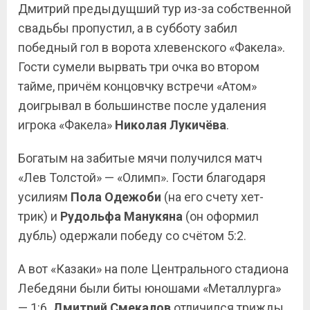
Дмитрий предыдущший тур из-за собственной
свадьбы пропустил, а в субботу забил
победный гол в ворота хлевенского «Факела».
Гости сумели вырвать три очка во втором
тайме, причём концовчку встречи «Атом»
доигрывал в большинстве после удаления
игрока «Факела»
Николая Лукичёва
.
Богатым на забитые мячи получился матч
«Лев Толстой» — «Олимп». Гости благодаря
усилиям
Пола Одежоби
(на его счету хет-
трик) и
Рудольфа Манукяна
(он оформил
дубль) одержали победу со счётом 5:2.
А вот «Казаки» на поле Центрального стадиона
Лебедяни были биты юношами «Металлурга»
— 1:6.
Дмитрий Смекалов
отличился трижды,