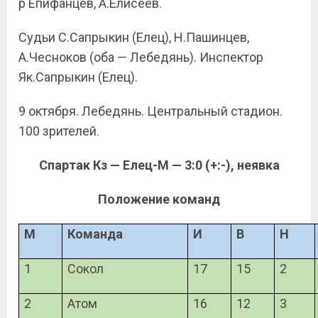
р Епифанцев, А.Елисеев.
Судьи С.Сапрыкин (Елец), Н.Пашинцев,
А.Чесноков (оба — Лебедянь). Инспектор
Як.Сапрыкин (Елец).
9 октября. Лебедянь. Центральный стадион.
100 зрителей.
Спартак Кз — Елец-М — 3:0 (+:-), неявка
Положение команд
М
Команда
И
В
Н
1
Сокол
17
15
2
2
Атом
16
12
3