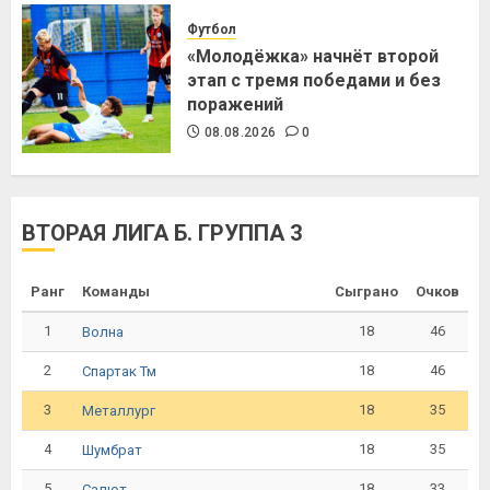
Футбол
«Молодёжка» начнёт второй
этап с тремя победами и без
поражений
08.08.2026
0
ВТОРАЯ ЛИГА Б. ГРУППА 3
Ранг
Команды
Сыграно
Очков
1
18
46
Волна
2
18
46
Спартак Тм
3
18
35
Металлург
4
18
35
Шумбрат
5
18
33
Салют