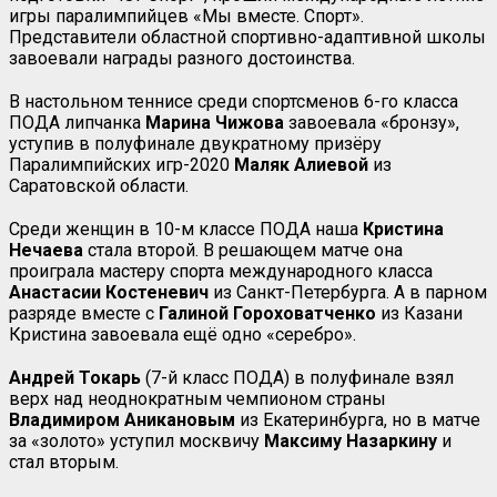
игры паралимпийцев «Мы вместе. Спорт».
Представители областной спортивно-адаптивной школы
завоевали награды разного достоинства.
В настольном теннисе среди спортсменов 6-го класса
ПОДА липчанка
Марина Чижова
завоевала «бронзу»,
уступив в полуфинале двукратному призёру
Паралимпийских игр-2020
Маляк Алиевой
из
Саратовской области.
Среди женщин в 10-м классе ПОДА наша
Кристина
Нечаева
стала второй. В решающем матче она
проиграла мастеру спорта международного класса
Анастасии Костеневич
из Санкт-Петербурга. А в парном
разряде вместе с
Галиной Гороховатченко
из Казани
Кристина завоевала ещё одно «серебро».
Андрей Токарь
(7-й класс ПОДА) в полуфинале взял
верх над неоднократным чемпионом страны
Владимиром Аникановым
из Екатеринбурга, но в матче
за «золото» уступил москвичу
Максиму Назаркину
и
стал вторым.