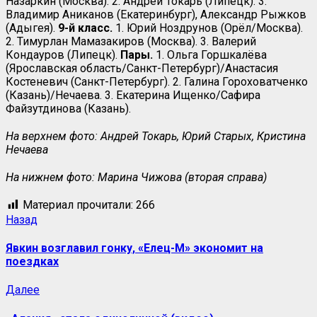
Назаркин (Москва). 2. Андрей Токарь (Липецк). 3.
Владимир Аниканов (Екатеринбург), Александр Рыжков
(Адыгея).
9-й класс.
1. Юрий Ноздрунов (Орёл/Москва).
2. Тимурлан Мамазакиров (Москва). 3. Валерий
Кондауров (Липецк).
Пары.
1. Ольга Горшкалёва
(Ярославская область/Санкт-Петербург)/Анастасия
Костеневич (Санкт-Петербург). 2. Галина Гороховатченко
(Казань)/Нечаева. 3. Екатерина Ищенко/Сафира
Файзутдинова (Казань).
На верхнем фото: Андрей Токарь, Юрий Старых, Кристина
Нечаева
На нижнем фото: Марина Чижова (вторая справа)
Материал прочитали:
266
Навигация
Предыдущая
Назад
запись:
записи
Явкин возглавил гонку, «Елец-М» экономит на
поездках
Следующая
Далее
запись: