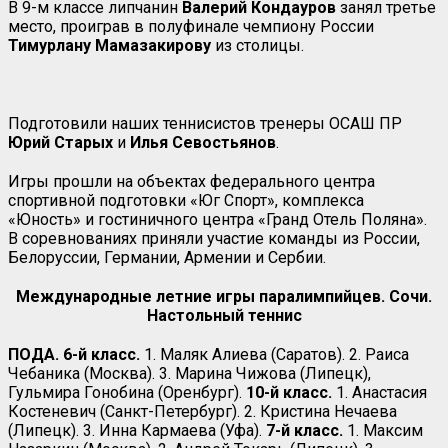
В 9-м классе липчанин
Валерий Кондауров
занял третье
место, проиграв в полуфинале чемпиону России
Тимурлану Мамазакирову
из столицы.
Подготовили наших теннисистов тренеры ОСАШ ПР
Юрий Старых
и
Илья
Севостьянов
.
Игры прошли на объектах федерального центра
спортивной подготовки «Юг Спорт», комплекса
«Юность» и гостиничного центра «Гранд Отель Поляна».
В соревнованиях приняли участие команды из России,
Белоруссии, Германии, Армении и Сербии.
Международные летние игры паралимпийцев. Сочи.
Настольный теннис
ПОДА. 6-й класс.
1. Маляк Алиева (Саратов). 2. Раиса
Чебаника (Москва). 3. Марина Чижова (Липецк),
Гульмира Гонобина (Оренбург).
10-й класс.
1. Анастасия
Костеневич (Санкт-Петербург). 2. Кристина Нечаева
(Липецк). 3. Инна Кармаева (Уфа).
7-й класс.
1. Максим