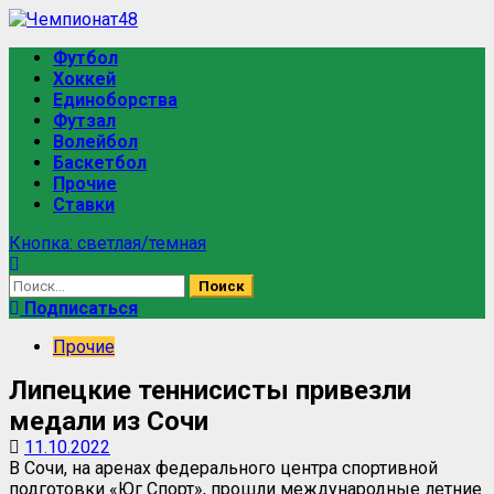
Перейти
к
Основное
Футбол
содержимому
меню
Хоккей
Единоборства
Футзал
Волейбол
Баскетбол
Прочие
Ставки
Кнопка: светлая/темная
Найти:
Подписаться
Прочие
Липецкие теннисисты привезли
медали из Сочи
11.10.2022
В Сочи, на аренах федерального центра спортивной
подготовки «Юг Спорт», прошли международные летние