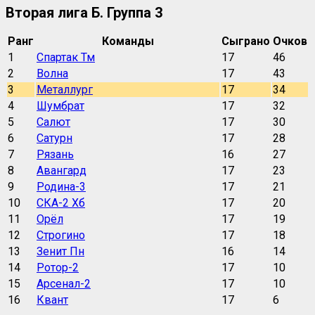
Вторая лига Б. Группа 3
Ранг
Команды
Сыграно
Очков
1
Спартак Тм
17
46
2
Волна
17
43
3
Металлург
17
34
4
Шумбрат
17
32
5
Салют
17
30
6
Сатурн
17
28
7
Рязань
16
27
8
Авангард
17
23
9
Родина-3
17
21
10
СКА-2 Хб
17
20
11
Орёл
17
19
12
Строгино
17
18
13
Зенит Пн
16
14
14
Ротор-2
17
10
15
Арсенал-2
17
10
16
Квант
17
6