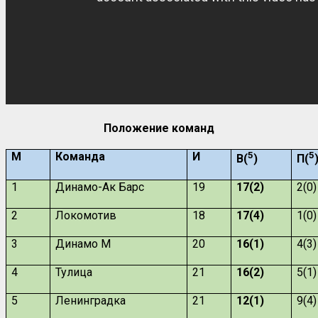
Положение команд
М
Команда
И
5
5
В(
)
П(
1
Динамо-Ак Барс
19
17(2)
2(0)
2
Локомотив
18
17(4)
1(0)
3
Динамо М
20
16(1)
4(3)
4
Тулица
21
16(2)
5(1)
5
Ленинградка
21
12(1)
9(4)