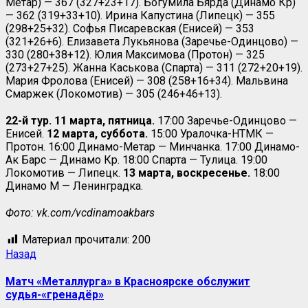
Метар) — 367 (327+23+17). Богумила Бярда (Динамо Кр)
— 362 (319+33+10). Ирина Капустина (Липецк) — 355
(298+25+32). Софья Писаревская (Енисей) — 353
(321+26+6). Елизавета Лукьянова (Заречье-Одинцово) —
330 (280+38+12). Юлия Максимова (Протон) — 325
(273+27+25). Жанна Каськова (Спарта) — 311 (272+20+19).
Мария Фролова (Енисей) — 308 (258+16+34).
Мальвина
Смаржек (Локомотив) — 305 (246+46+13).
22-й тур. 11 марта, пятница.
17:00 Заречье-Одинцово —
Енисей.
12 марта, суббота.
15:00 Уралочка-НТМК —
Протон. 16:00 Динамо-Метар — Минчанка. 17:00 Динамо-
Ак Барс — Динамо Кр. 18:00 Спарта — Тулица. 19:00
Локомотив — Липецк.
13 марта, воскресенье.
18:00
Динамо М — Ленинградка.
Фото: vk.com/vcdinamoakbars
Материал прочитали:
200
Назад
Матч «Металлурга» в Красноярске обслужит
судья-«гренадёр»