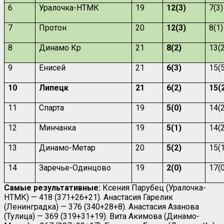
6
Уралочка-НТМК
19
12(3)
7(3)
7
Протон
20
12(3)
8(1)
8
Динамо Кр
21
8(2)
13(2
9
Енисей
21
6(3)
15(5
10
Липецк
21
6(2)
15(
11
Спарта
19
5(0)
14(2
12
Минчанка
19
5(1)
14(2
13
Динамо-Метар
20
5(2)
15(1
14
Заречье-Одинцово
19
2(0)
17(0
Самые результативные:
Ксения Парубец (Уралочка-
НТМК) — 418 (371+26+21). Анастасия Гарелик
(Ленинградка) — 376 (340+28+8). Анастасия Азанова
(Тулица) — 369 (319+31+19). Вита Акимова (Динамо-