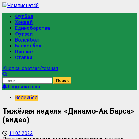
Футбол
Хоккей
Единоборства
Футзал
Волейбол
Баскетбол
Прочие
Ставки
Кнопка: светлая/темная
Подписаться
Волейбол
Тяжёлая неделя «Динамо-Ак Барса»
(видео)
11.03.2022