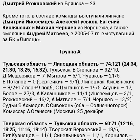
Дмитрий Рожковский
из Брянска — 23.
Кроме того, в составе команды выступали липчане
Дмитрий Иноземцев
,
Алексей
Гуськов
,
Евгений
Кислянских
и
Михаил Черняев
из Воронежа, а также
смолянин
Андрей Матвеев
, в 2005-07 гг. выступавший
за БК «Липецк».
Группа А
Тульская область — Липецкая область — 74:121 (24:34,
21:30, 13:25, 16:32).
Тульская: В.Степанов — 32/10,
Д.Мещеряков — 7, Мытров — 5/1, Чуваков — 21/5,
В.Потапов — 0 (Сергейкин — 9/1). Липецкая: Кислянских
— 8/2+17 пер.+9 подб., С.Цыганков — 19/5, Асунин — 17,
Белов — 27/3, А.Калашников — 11/1 (Иноземцев — 3/1,
Рожковский — 16/2, А.Матвеев — 7/1, Черняев — 13/2).
Судьи Э.Ахмедов, С.Сивоконь (оба — Солнечногорск).
Комиссар А.Оганесян (Москва). 25 декабря.
Тверская область — Тульская область — 60:71 (12:16,
18:25, 11:16, 19:14).
Тверская: Верховский — 18/6,
Вит.Кузнецов — 11/1, Синельников — 11/1, Корнилов —