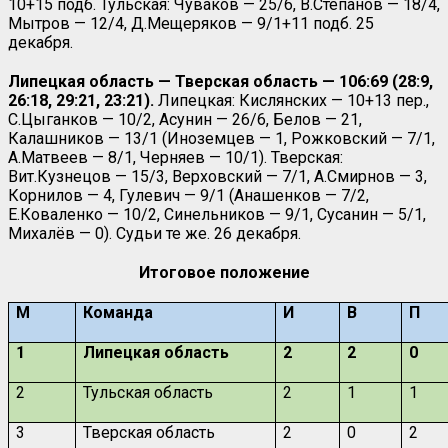
10+15 подб. Тульская: Чуваков — 25/6, В.Степанов — 18/4,
Мытров — 12/4, Д.Мещеряков — 9/1+11 подб.
25
декабря.
Липецкая область — Тверская область — 106:69 (28:9,
26:18, 29:21, 23:21).
Липецкая: Кислянских — 10+13 пер.,
С.Цыганков — 10/2, Асунин — 26/6, Белов — 21,
Калашников — 13/1 (Иноземцев — 1, Рожковский — 7/1,
А.Матвеев — 8/1, Черняев — 10/1). Тверская:
Вит.Кузнецов — 15/3, Верховский — 7/1, А.Смирнов — 3,
Корнилов — 4, Гулевич — 9/1 (Анашенков — 7/2,
Е.Коваленко — 10/2, Синельников — 9/1, Сусанин — 5/1,
Михалёв — 0). Судьи те же. 26 декабря.
Итоговое положение
М
Команда
И
В
П
1
Липецкая область
2
2
0
2
Тульская область
2
1
1
3
Тверская область
2
0
2