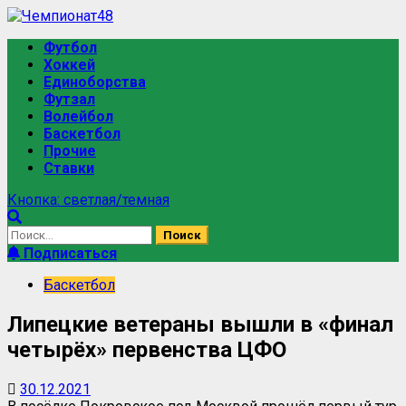
Футбол
Хоккей
Единоборства
Футзал
Волейбол
Баскетбол
Прочие
Ставки
Кнопка: светлая/темная
Подписаться
Баскетбол
Липецкие ветераны вышли в «финал
четырёх» первенства ЦФО
30.12.2021