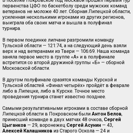
В посёлке Покровское под Москвой прошёл первый тур
первенства ЦФО по баскетболу среди мужских команд
ветеранов не моложе 40 лет. Сборная Липецкой области,
усиленная несколькими игроками из других регионов,
выиграла оба своих матча и вышла в полуфинал
турнира.
В первом поединке липчане разгромили команду
Тульской области — 121:74, а на следующий день взяли
верх и над ветеранами из Твери — 106:69. Наша команда
заняла первое место в группе «А» и в полуфинале
встретится со второй дружиной группы «Б» — сборной
Московской области.
В другом полуфинале сразятся команды Курской и
Тульской областей. «Финал четырёх» пройдёт в феврале
либо в Липецке, либо в Курске. Точное место
проведения турнира станет известно позднее.
Самыми результативными игроками в составе сборной
Липецкой области в Покровском были
Антон Белов
,
принесший команде в двух матчах 48 очков,
Сергей
Цыганков
— 29, воронежец
Сергей Асунин
— 43,
Алексей Калашников
из Старого Оскола — 24 и