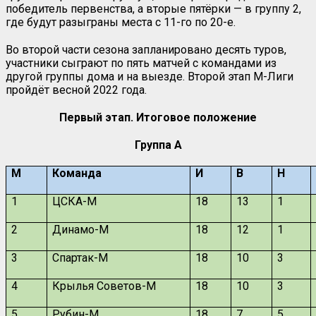
победитель первенства, а вторые пятёрки — в группу 2,
где будут разыграны места с 11-го по 20-е.
Во второй части сезона запланировано десять туров,
участники сыграют по пять матчей с командами из
другой группы дома и на выезде. Второй этап М-Лиги
пройдёт весной 2022 года.
Первый этап. Итоговое положение
Группа А
М
Команда
И
В
Н
1
ЦСКА-М
18
13
1
2
Динамо-М
18
12
1
3
Спартак-М
18
10
3
4
Крылья Советов-М
18
10
3
5
Рубин-М
18
7
5