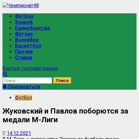
Футбол
Хоккей
Единоборства
Футзал
Волейбол
Баскетбол
Прочие
Ставки
Кнопка: светлая/темная
Подписаться
Футбол
Жуковский и Павлов поборются за
медали М-Лиги
14.12.2021