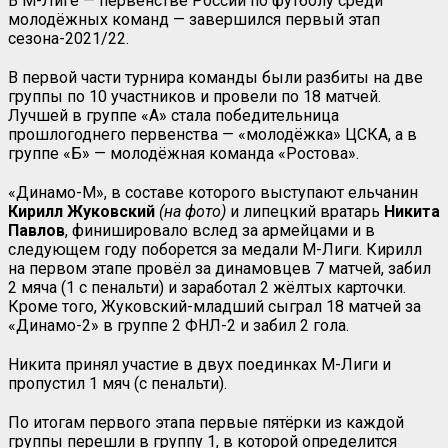
В М-Лиге — первенстве России по футболу среди
молодёжных команд — завершился первый этап
сезона-2021/22.
В первой части турнира команды были разбиты на две
группы по 10 участников и провели по 18 матчей.
Лучшей в группе «А» стала победительница
прошлогоднего первенства — «молодёжка» ЦСКА, а в
группе «Б» — молодёжная команда «Ростова».
«Динамо-М», в составе которого выступают ельчанин
Кирилл Жуковский
(на фото)
и липецкий вратарь
Никита
Павлов
, финишировало вслед за армейцами и в
следующем году поборется за медали М-Лиги. Кирилл
на первом этапе провёл за динамовцев 7 матчей, забил
2 мяча (1 с пенальти) и заработал 2 жёлтых карточки.
Кроме того, Жуковский-младший сыграл 18 матчей за
«Динамо-2» в группе 2 ФНЛ-2 и забил 2 гола.
Никита принял участие в двух поединках М-Лиги и
пропустил 1 мяч (с пенальти).
По итогам первого этапа первые пятёрки из каждой
группы перешли в группу 1, в которой определится