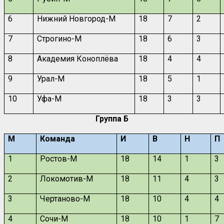
6
Нижний Новгород-М
18
7
2
7
Строгино-М
18
6
3
8
Академия Коноплёва
18
4
4
9
Урал-М
18
5
1
10
Уфа-М
18
3
3
Группа Б
М
Команда
И
В
Н
П
1
Ростов-М
18
14
1
3
2
Локомотив-М
18
11
4
3
3
Чертаново-М
18
10
4
4
4
Сочи-М
18
10
1
7