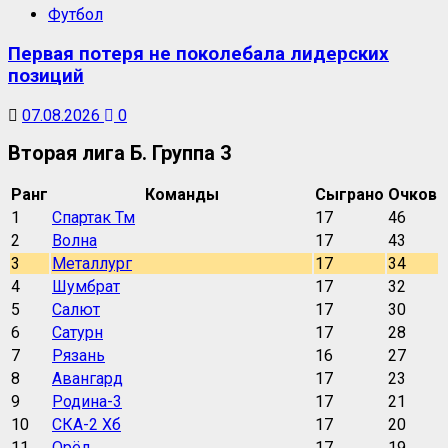
Футбол
Первая потеря не поколебала лидерских
позиций
07.08.2026
0
Вторая лига Б. Группа 3
Ранг
Команды
Сыграно
Очков
1
Спартак Тм
17
46
2
Волна
17
43
3
Металлург
17
34
4
Шумбрат
17
32
5
Салют
17
30
6
Сатурн
17
28
7
Рязань
16
27
8
Авангард
17
23
9
Родина-3
17
21
10
СКА-2 Хб
17
20
11
Орёл
17
19