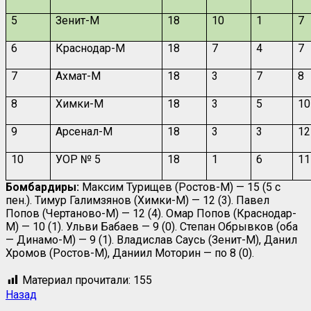
5
Зенит-М
18
10
1
7
6
Краснодар-М
18
7
4
7
7
Ахмат-М
18
3
7
8
8
Химки-М
18
3
5
10
9
Арсенал-М
18
3
3
12
10
УОР № 5
18
1
6
11
Бомбардиры:
Максим Турищев (Ростов-М) — 15 (5 с
пен.). Тимур Галимзянов (Химки-М) — 12 (3). Павел
Попов (Чертаново-М) — 12 (4). Омар Попов (Краснодар-
М) — 10 (1). Ульви Бабаев — 9 (0). Степан Обрывков (оба
— Динамо-М) — 9 (1). Владислав Саусь (Зенит-М), Данил
Хромов (Ростов-М), Даниил Моторин — по 8 (0).
Материал прочитали:
155
Назад