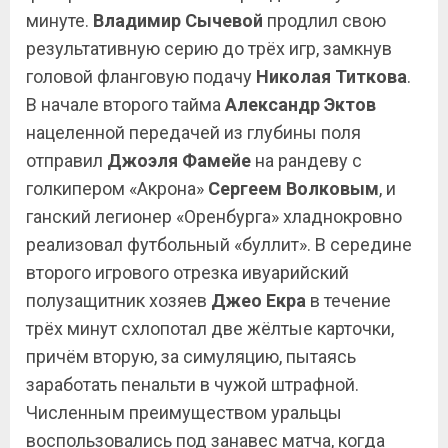
минуте.
Владимир Сычевой
продлил свою
результативную серию до трёх игр, замкнув
головой фланговую подачу
Николая Титкова
.
В начале второго тайма
Александр Эктов
нацеленной передачей из глубины поля
отправил
Джоэля Фамейе
на рандеву с
голкипером «Акрона»
Сергеем Волковым
, и
ганский легионер «Оренбурга» хладнокровно
реализовал футбольный «буллит». В середине
второго игрового отрезка ивуарийский
полузащитник хозяев
Джео Екра
в течение
трёх минут схлопотал две жёлтые карточки,
причём вторую, за симуляцию, пытаясь
заработать пенальти в чужой штрафной.
Численным преимуществом уральцы
воспользовались под занавес матча, когда