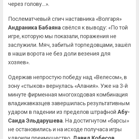
через голову…».
Послематчевый спич наставника «Волгаря»
Андраника Бабаяна
свёлся к выводу: «По той
игре, которую мы показали, поражения не
заслужили. Мяч, забитый торпедовцами, зашёл
в наши ворота не без доли везения для
хозяев».
Одержав непростую победу над «Велесом», в
зону «стыков» вернулась «Алания». Уже на 3-й
минуте фирменная многоходовая комбинация
владикавказцев завершилась результативным
ударом в падении из пределов штрафной
Абу-
Саида Эльдарушева
. На достигнутом «барсы»
не остановились и на исходе получаса игры
удвоили преимущество.
Давид Кобесов