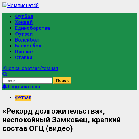
Футбол
Хоккей
Единоборства
Футзал
Волейбол
Баскетбол
Прочие
Ставки
Кнопка: светлая/темная
Подписаться
Футзал
«Рекорд долгожительства»,
неспокойный Замковец, крепкий
состав ОГЦ (видео)