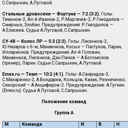
С.Сапрыкин, А.Луговой.
Стальные дровосеки — Фортуна — 7:2 (3:2).
Голы:
Тимонов-2, Ал-й Иванов-2, Р.Моргачёв-2, Р.Гнездилов —
Смирных, Злобин. Предупреждения: Р.Гнездилов —
А.Елисеев. Судьи А.Луговой, С.Сапрыкин.
СУ-48 — Колос ЛР — 5:3 (2:3).
Голы: Лисенков-2,
Ю.Назаров с 6-м, Манаенков, Косых — Пастухов, Ларин,
Илларионов. Предупреждения: Ал-й Головин,
Манаенков, Лисенков, Дан.Панов — А.Богомолов
(тренер), Ларин. Судьи С.Сапрыкин, А.Луговой.
Emex.ru — Темп — 10:2 (4:1).
Голы: А.Свиридов-3,
С.Макаренко-2, А.Бондарев, Кольцов, Казак, Резниченко,
Сикорский — А.Анциферов-2. Предупреждение: А.Гугнин
(Emex.ru). Судьи А.Луговой, С.Сапрыкин.
Положение команд
Группа A
М
Команда
И
В
Н