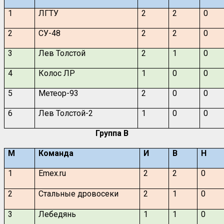
1
ЛГТУ
2
2
0
2
СУ-48
2
2
0
3
Лев Толстой
2
1
0
4
Колос ЛР
1
0
0
5
Метеор-93
2
0
0
6
Лев Толстой-2
1
0
0
Группа
B
М
Команда
И
В
Н
1
Emex.ru
2
2
0
2
Стальные дровосеки
2
1
0
3
Лебедянь
1
1
0