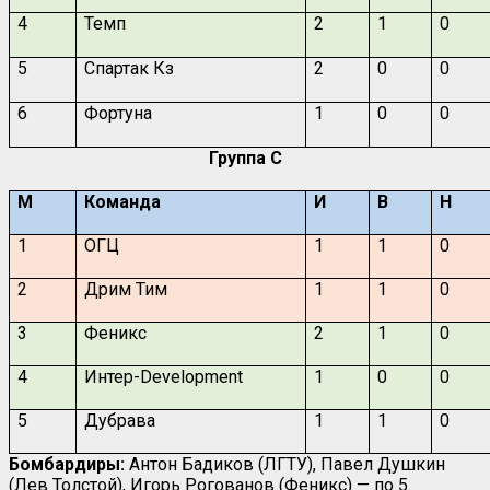
4
Темп
2
1
0
5
Спартак Кз
2
0
0
6
Фортуна
1
0
0
Группа
C
М
Команда
И
В
Н
1
ОГЦ
1
1
0
2
Дрим Тим
1
1
0
3
Феникс
2
1
0
4
Интер-Development
1
0
0
5
Дубрава
1
1
0
Бомбардиры:
Антон Бадиков (ЛГТУ), Павел Душкин
(Лев Толстой), Игорь Рогованов (Феникс) — по 5.