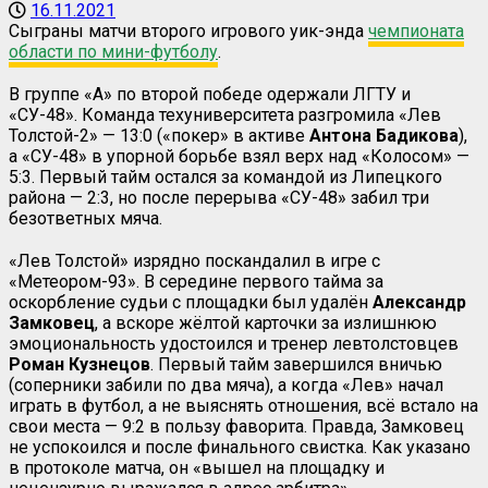
16.11.2021
Сыграны матчи второго игрового уик-энда
чемпионата
области по мини-футболу
.
В группе «A» по второй победе одержали ЛГТУ и
«СУ-48». Команда техуниверситета разгромила «Лев
Толстой-2» — 13:0 («покер» в активе
Антона Бадикова
),
а «СУ-48» в упорной борьбе взял верх над «Колосом» —
5:3. Первый тайм остался за командой из Липецкого
района — 2:3, но после перерыва «СУ-48» забил три
безответных мяча.
«Лев Толстой» изрядно поскандалил в игре с
«Метеором-93». В середине первого тайма за
оскорбление судьи с площадки был удалён
Александр
Замковец
, а вскоре жёлтой карточки за излишнюю
эмоциональность удостоился и тренер левтолстовцев
Роман Кузнецов
. Первый тайм завершился вничью
(соперники забили по два мяча), а когда «Лев» начал
играть в футбол, а не выяснять отношения, всё встало на
свои места — 9:2 в пользу фаворита. Правда, Замковец
не успокоился и после финального свистка. Как указано
в протоколе матча, он «вышел на площадку и