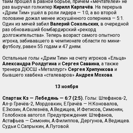
тайм прошёл в равной борьбе, причём «мечтателей» не
раз выручал голкипер
Кирилл Карпачёв
. На перерыв
«Дрим Тим» ушёл в роли лидера — 1:0, а во второй
половине дожал менее искушённого соперника — 5:1.
Один из мячей забил
Валерий Сокольских
, в очередной
раз обновивший бомбардирский «рекорд
долгожительства». Теперь возраст самого опытного
игрока, забивавшего в чемпионате области по мини-
футболу, равен 55 годам и 47 дням.
Остальные голы «Дрим Тим» на счету игроков «Ельца»
Александра Ролдугина
и
Сергея Саввина
, а также
тренера ДЮСШ «Металлург»
Сергея Хрипункова
и
бывшего хавбека «сталеваров»
Андрея Мохова
.
13 ноября
Спартак Кз — Лебедянь — 6:7 (2:5).
Голы: Штефанов-2,
Ал-р Грачёв-2, Мордовкин, Е.Грачёв — Н.Коновалов,
Е.Зюзин, А.Селезнёв, А.Ведищев, И.Фетисов, Симонян,
Голобоков автогол. Предупреждения: Штефанов,
Астафьев — Симонян, А.Филиппов, Дергунов, А.Ведищев.
Судьи С.Сапрыкин, А.Луговой.