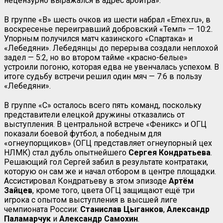
нецензурно выражался в адрес арбитра».
В группе «B» шесть очков из шести набрал «Emex.ru», в
воскресенье переигравший добровский «Темп» — 10:2.
Упорным получился матч казинского «Спартака» и
«Лебедяни». Лебедянцы до перерыва создали неплохой
задел — 5:2, но во втором тайме «красно-белые»
устроили погоню, которая едва не увенчалась успехом. В
итоге судьбу встречи решил один мяч — 7:6 в пользу
«Лебедяни».
В группе «С» осталось всего пять команд, поскольку
представители елецкой дружины отказались от
выступления. В центральной встрече «Феникс» и ОГЦ
показали боевой футбол, а победным для
«огнеупорщиков» (ОГЦ представляет огнеупорный цех
НЛМК) стал дубль опытнейшего
Сергея Кондратьева
.
Решающий гол Сергей забил в результате контратаки,
которую он сам же и начал отбором в центре площадки.
Ассистировал Кондратьеву в этом эпизоде
Артём
Зайцев
, кроме того, цвета ОГЦ защищают ещё три
игрока с опытом выступления в высшей лиге
чемпионата России:
Станислав Цыганков
,
Александр
Паламарчук
и
Александр Самохин
.