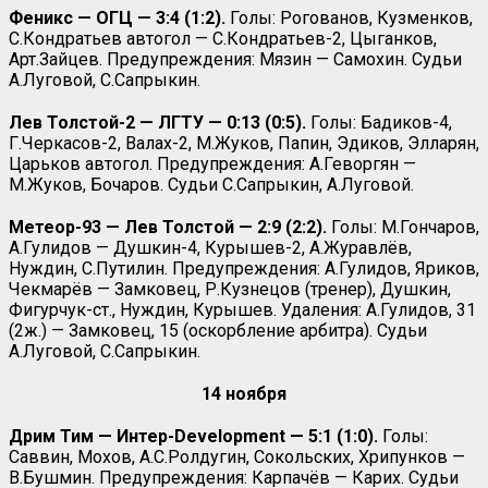
Феникс — ОГЦ — 3:4 (1:2).
Голы: Рогованов, Кузменков,
С.Кондратьев автогол — С.Кондратьев-2, Цыганков,
Арт.Зайцев. Предупреждения: Мязин — Самохин. Судьи
А.Луговой, С.Сапрыкин.
Лев Толстой-2 — ЛГТУ — 0:13 (0:5).
Голы: Бадиков-4,
Г.Черкасов-2, Валах-2, М.Жуков, Папин, Эдиков, Элларян,
Царьков автогол. Предупреждения: А.Геворгян —
М.Жуков, Бочаров. Судьи С.Сапрыкин, А.Луговой.
Метеор-93 — Лев Толстой — 2:9 (2:2).
Голы: М.Гончаров,
А.Гулидов — Душкин-4, Курышев-2, А.Журавлёв,
Нуждин, С.Путилин. Предупреждения: А.Гулидов, Яриков,
Чекмарёв — Замковец, Р.Кузнецов (тренер), Душкин,
Фигурчук-ст., Нуждин, Курышев. Удаления: А.Гулидов, 31
(2ж.) — Замковец, 15 (оскорбление арбитра). Судьи
А.Луговой, С.Сапрыкин.
14 ноября
Дрим Тим — Интер-Development
— 5:1 (1:0).
Голы:
Саввин, Мохов, А.С.Ролдугин, Сокольских, Хрипунков —
В.Бушмин. Предупреждения: Карпачёв — Карих. Судьи